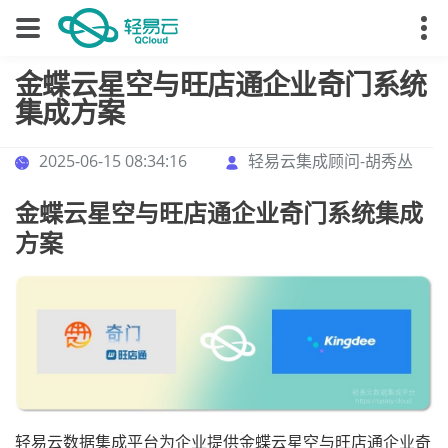
金蝶云星空与旺店通企业奇门系统
集成方案
2025-06-15 08:34:16
轻易云集成顾问-胡秀丛
金蝶云星空与旺店通企业奇门系统集成
方案
轻易云数据集成平台为企业提供金蝶云星空与旺店通企业奇