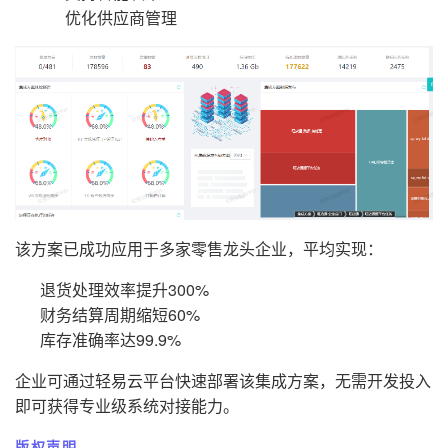
优化供应商管理
该方案已成功应用于多家零售龙头企业，平均实现：
退货处理效率提升300%
财务结算周期缩短60%
库存准确率达99.9%
企业可通过轻易云平台快速部署该集成方案，无需开发投入
即可获得专业级系统对接能力。
版权声明