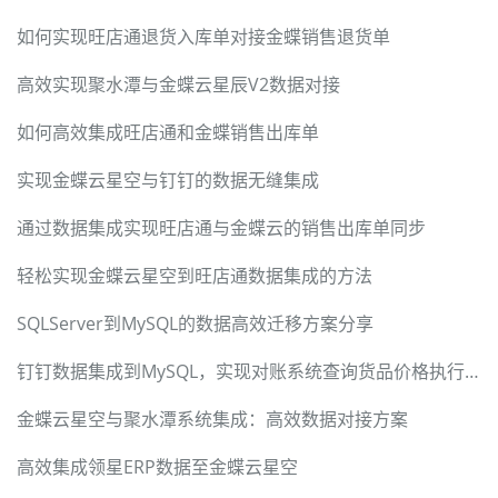
如何实现旺店通退货入库单对接金蝶销售退货单
高效实现聚水潭与金蝶云星辰V2数据对接
如何高效集成旺店通和金蝶销售出库单
实现金蝶云星空与钉钉的数据无缝集成
通过数据集成实现旺店通与金蝶云的销售出库单同步
轻松实现金蝶云星空到旺店通数据集成的方法
SQLServer到MySQL的数据高效迁移方案分享
钉钉数据集成到MySQL，实现对账系统查询货品价格执行日期
金蝶云星空与聚水潭系统集成：高效数据对接方案
高效集成领星ERP数据至金蝶云星空