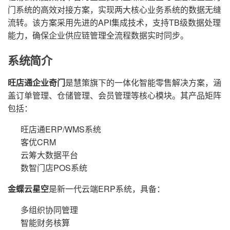
门系统的高效对接方案，实现两大核心业务系统的数据无缝
流转。该方案采用先进的API集成技术，支持TB级数据处理
能力，确保企业供应链管理全流程数据实时同步。
系统简介
旺店通企业奇门
是慧策旗下的一体化智能零售解决方案，涵
盖订单管理、仓储管理、会员管理等核心模块。其产品矩阵
包括：
旺店通ERP/WMS系统
客优CRM
云筹大数据平台
数智门店POS系统
金蝶云星空
是新一代云端ERP系统，具备：
多组织协同管理
智能财务核算