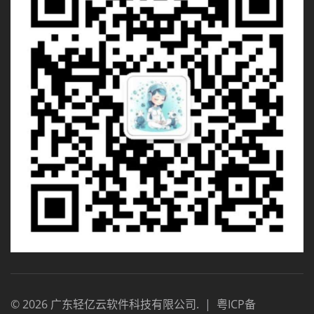
©
2026
广东轻亿云软件科技有限公司
.
|
粤ICP备