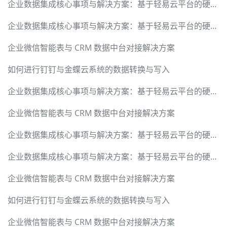
企业数据集成核心事项与解决方案：基于轻易云平台的硬核实践指南
企业数据集成核心事项与解决方案：基于轻易云平台的硬核实践指南
企业微信智能表与 CRM 数据中台对接解决方案
如何进行钉钉与金蝶云系统的数据转换与写入
企业数据集成核心事项与解决方案：基于轻易云平台的硬核实践指南
企业微信智能表与 CRM 数据中台对接解决方案
企业数据集成核心事项与解决方案：基于轻易云平台的硬核实践指南
企业数据集成核心事项与解决方案：基于轻易云平台的硬核实践指南
企业微信智能表与 CRM 数据中台对接解决方案
如何进行钉钉与金蝶云系统的数据转换与写入
企业微信智能表与 CRM 数据中台对接解决方案