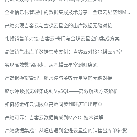
企业信息化管理中的数据集成技术分享：金蝶云星空到MySQL
高效实现吉客云与金蝶云星空的出库数据无缝对接
礼顿销售单对接:吉客云·奇门与金蝶云星空的集成方案
高效销售出库单数据集成案例：吉客云对接金蝶云星空
实现高效数据同步：从金蝶云星空到旺店通
高效退换货管理：聚水潭与金蝶云星空的无缝对接
聚水潭数据无缝集成到MySQL——高效解决方案解析
如何将金蝶云调拨单高效同步到旺店通出库单
高效可靠：吉客云数据集成到MySQL技术详解
高效数据集成：从旺店通到金蝶云星空的销售出库单补货和换货