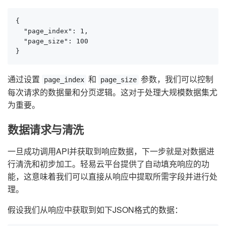
{

  "page_index": 1,

  "page_size": 100

}
通过设置
和
参数，我们可以控制
page_index
page_size
每次请求的数据量和分页逻辑。这对于处理大规模数据集尤
为重要。
数据请求与清洗
一旦成功调用API并获取到响应数据，下一步就是对数据进
行清洗和初步加工。轻易云平台提供了自动填充响应的功
能，这意味着我们可以直接从响应中提取所需字段并进行处
理。
假设我们从响应中获取到如下JSON格式的数据：