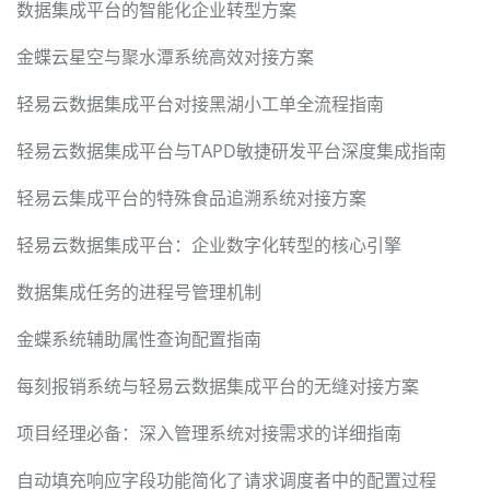
数据集成平台的智能化企业转型方案
金蝶云星空与聚水潭系统高效对接方案
轻易云数据集成平台对接黑湖小工单全流程指南
轻易云数据集成平台与TAPD敏捷研发平台深度集成指南
轻易云集成平台的特殊食品追溯系统对接方案
轻易云数据集成平台：企业数字化转型的核心引擎
数据集成任务的进程号管理机制
金蝶系统辅助属性查询配置指南
每刻报销系统与轻易云数据集成平台的无缝对接方案
项目经理必备：深入管理系统对接需求的详细指南
自动填充响应字段功能简化了请求调度者中的配置过程