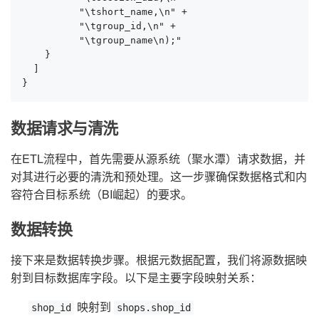
          "\tshort_name,\n" +

          "\tgroup_id,\n" +

          "\tgroup_name\n);"

    }

  ]

}
数据请求与清洗
在ETL流程中，首先需要从源系统（聚水潭）请求数据，并
对其进行必要的清洗和预处理。这一步骤确保数据格式和内
容符合目标系统（BI崛起）的要求。
数据转换
接下来是数据转换步骤。根据元数据配置，我们将源数据映
射到目标数据库字段。以下是主要字段映射关系：
映射到
shop_id
shops.shop_id