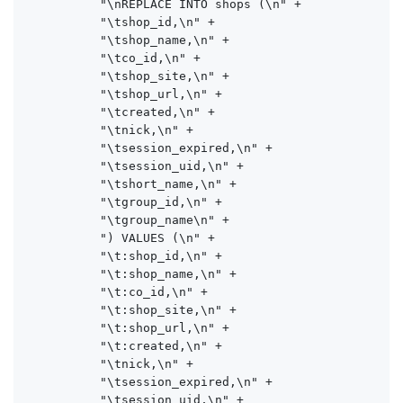
          "\nREPLACE INTO shops (\n" +

          "\tshop_id,\n" +

          "\tshop_name,\n" +

          "\tco_id,\n" +

          "\tshop_site,\n" +

          "\tshop_url,\n" +

          "\tcreated,\n" +

          "\tnick,\n" +

          "\tsession_expired,\n" +

          "\tsession_uid,\n" +

          "\tshort_name,\n" +

          "\tgroup_id,\n" +

          "\tgroup_name\n" +

          ") VALUES (\n" +

          "\t:shop_id,\n" +

          "\t:shop_name,\n" +

          "\t:co_id,\n" +

          "\t:shop_site,\n" +

          "\t:shop_url,\n" +

          "\t:created,\n" +

          "\tnick,\n" +

          "\tsession_expired,\n" +

          "\tsession_uid,\n" +
