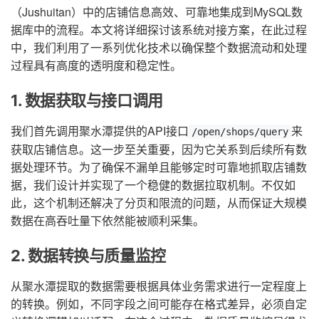
（Jushuitan）中的店铺信息高效、可靠地集成到MySQL数
据库中的流程。本文将详细探讨该系统对接方案，在此过程
中，我们利用了一系列优化技术以确保整个数据流动和处理
过程具有高度的透明度和稳定性。
1. 数据获取与接口调用
我们首先调用聚水潭提供的API接口
来
/open/shops/query
获取店铺信息。这一步至关重要，因为它关系到后续所有数
据处理环节。为了确保不漏单且能够定时可靠地抓取店铺数
据，我们设计并实现了一个稳健的数据拉取机制。不仅如
此，这个机制还解决了分页和限流的问题，从而保证大规模
数据在高吞吐量下依然能被顺利采集。
2. 数据转换与质量监控
从聚水潭提取的数据需要根据具体业务需求进行一定程度上
的转换。例如，不同字段之间可能存在格式差异，必须自定