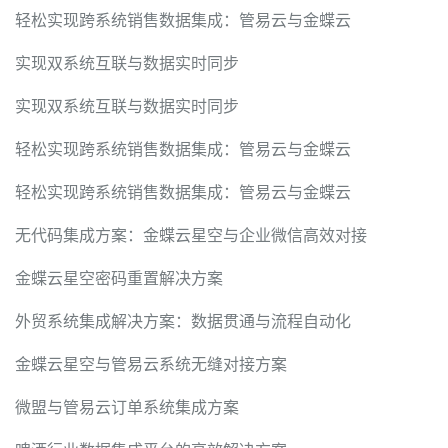
轻松实现跨系统销售数据集成：管易云与金蝶云
实现双系统互联与数据实时同步
实现双系统互联与数据实时同步
轻松实现跨系统销售数据集成：管易云与金蝶云
轻松实现跨系统销售数据集成：管易云与金蝶云
无代码集成方案：金蝶云星空与企业微信高效对接
金蝶云星空密码重置解决方案
外贸系统集成解决方案：数据贯通与流程自动化
金蝶云星空与管易云系统无缝对接方案
微盟与管易云订单系统集成方案