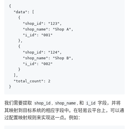
{

  "data": [

    {

      "shop_id": "123",

      "shop_name": "Shop A",

      "i_id": "001"

    },

    {

      "shop_id": "124",

      "shop_name": "Shop B",

      "i_id": "002"

    }

  ],

  "total_count": 2

}
我们需要提取
,
, 和
字段，并将
shop_id
shop_name
i_id
其映射到目标系统的相应字段中。在轻易云平台上，可以通
过配置映射规则来实现这一点。例如：