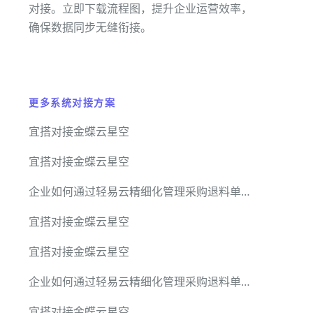
对接。立即下载流程图，提升企业运营效率，
确保数据同步无缝衔接。
更多系统对接方案
宜搭对接金蝶云星空
宜搭对接金蝶云星空
企业如何通过轻易云精细化管理采购退料单数据
宜搭对接金蝶云星空
宜搭对接金蝶云星空
企业如何通过轻易云精细化管理采购退料单数据
宜搭对接金蝶云星空