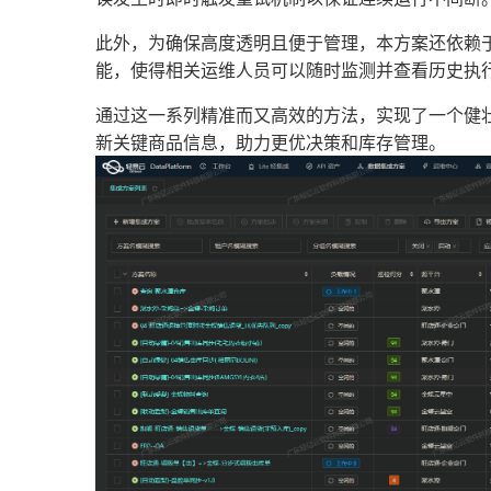
此外，为确保高度透明且便于管理，本方案还依赖
能，使得相关运维人员可以随时监测并查看历史执
通过这一系列精准而又高效的方法，实现了一个健
新关键商品信息，助力更优决策和库存管理。