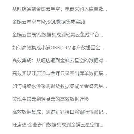
从旺店通到金蝶云星空：电商采购入库单数据集成解决方案
金蝶云星空与MySQL数据集成实践
金蝶云星辰V2数据集成到轻易云集成平台案例分享
如何高效集成小满OKKICRM客户数据至金蝶云星空
高效集成：从旺店通到金蝶云星空的数据对接方案
高效实现旺店通与金蝶云星空出库单数据集成
如何将聚水潭采购退货数据集成至金蝶云星空
实现金蝶云到轻易云的高效数据迁移
高效数据集成：通过钉钉接口将银行转账记录入MySQL
旺店通·企业奇门数据集成到金蝶云星空技术案例分享