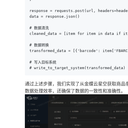
response = requests.post(url, headers=heade
data = response.json()

# 数据清洗

cleaned_data = [item for item in data if it
# 数据转换

transformed_data = [{'barcode': item['FBARC
# 写入目标系统

# write_to_target_system(transformed_data)
通过上述步骤，我们实现了从金蝶云星空获取商品
数据处理效率，还确保了数据的一致性和准确性。