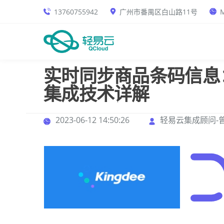
13760755942
广州市番禺区白山路11号
M
实时同步商品条码信息
集成技术详解
2023-06-12 14:50:26
轻易云集成顾问-