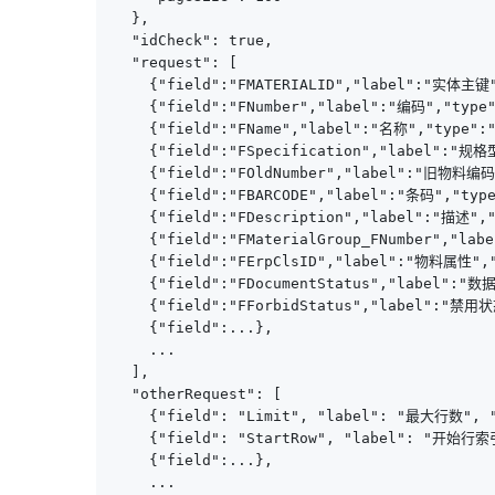
  },

  "idCheck": true,

  "request": [

    {"field":"FMATERIALID","label":"实体主键",
    {"field":"FNumber","label":"编码","type"
    {"field":"FName","label":"名称","type":"
    {"field":"FSpecification","label":"规格型
    {"field":"FOldNumber","label":"旧物料编码",
    {"field":"FBARCODE","label":"条码","type
    {"field":"FDescription","label":"描述","
    {"field":"FMaterialGroup_FNumber","lab
    {"field":"FErpClsID","label":"物料属性","t
    {"field":"FDocumentStatus","label":"数据
    {"field":"FForbidStatus","label":"禁用状态
    {"field":...},

    ...

  ],

  "otherRequest": [

    {"field": "Limit", "label": "最大行数", 
    {"field": "StartRow", "label": "开始行
    {"field":...},

    ...
