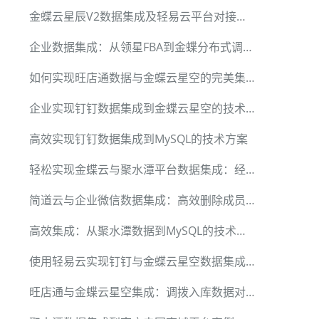
金蝶云星辰V2数据集成及轻易云平台对接技术详解
企业数据集成：从领星FBA到金蝶分布式调出单
如何实现旺店通数据与金蝶云星空的完美集成
企业实现钉钉数据集成到金蝶云星空的技术方案分享
高效实现钉钉数据集成到MySQL的技术方案
轻松实现金蝶云与聚水潭平台数据集成：经验分享
简道云与企业微信数据集成：高效删除成员案例分享
高效集成：从聚水潭数据到MySQL的技术实践
使用轻易云实现钉钉与金蝶云星空数据集成的实战案例
旺店通与金蝶云星空集成：调拨入库数据对接方案