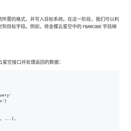
统所需的格式，并写入目标系统。在这一阶段，我们可以利
射到目标字段。例如，将金蝶云星空中的
字段映
FBARCODE
蝶云星空接口并处理返回的数据：
ery'

'}

, ...],
