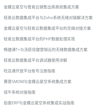
金蝶云星空与管易云销售出库高效集成方案
轻易云数据集成平台与Zoho系统无缝对接解决方案
金蝶云星空与轻易云数据集成平台的无缝对接方案
轻易云数据集成平台的PHP数据处理实现
畅捷通T+与汤臣倍健营销云的无缝数据集成方案
轻易云数据集成平台调试器使用详解
旺店通开放平台账号注册指南
赛意SMOM与金蝶云星空系统集成方案
班牛系统对接指南
伯俊ERP与金蝶云星空系统集成实战指南