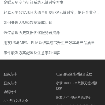
金蝶云星空与钉钉系统无缝对接方案
轻易云平台实现旺店通与用友ERP无缝对接，提升企业竞争力
如何处理大规模数据集成问题
通过清理历史数据优化服务器资源
用友U8与MES、PLM系统集成提升生产效率与产品质量
事件触发方案配置及注意事项详解
服务支持
旺店通与金蝶对接全流程
服务支持
小满OKKICRM数据无缝对接
ERP
功能特性
用友BIP与电商系统对接
API接口文档大全