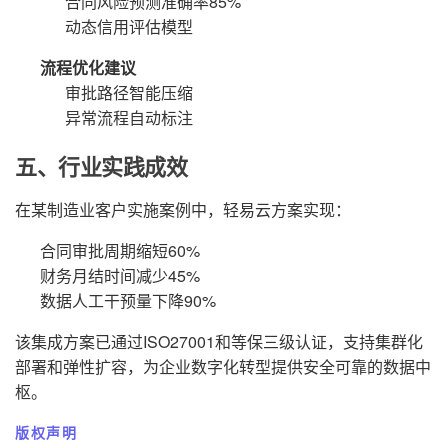
合同风险预测准确率85%
动态信用评估模型
流程优化建议
审批路径智能压缩
异常流程自动标注
五、行业实践成效
在某制造业客户实施案例中，轻易云方案实现：
合同审批周期缩短60%
财务月结时间减少45%
数据人工干预量下降90%
该集成方案已通过ISO27001和等保三级认证，支持集群化
部署和弹性扩容，为企业数字化转型提供安全可靠的数据中
枢。
版权声明