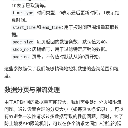
10表示已取消等。
: 时间类型，0表示最后更新时间，1表示结
time_type
算时间。
和
: 用于按时间范围增量获取数
start_time
end_time
据。
: 每页返回的数据条数，默认值为40。
page_size
: 店铺编号，用于过滤特定店铺的数据。
shop_no
: 页号，不传值时默认从第0页开始。
page_no
这些参数确保了我们能够精确地控制数据的查询范围和粒
度。
数据分页与限流处理
由于API返回的数据量可能较大，我们需要处理分页和限流
问题。通过设置合理的分页大小（如每页40条记录），可以
有效避免一次性请求过多数据导致的性能问题。同时，为了
防止触发API限流机制，可以在多个请求之间加入适当的延