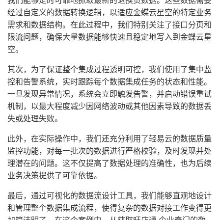
经过自定义的数据转换逻辑，以适应金蝶云星空的特定业务
需求和数据结构。在此过程中，我们特别关注了接口分页和
限流问题，确保大量数据能够快速且稳定地写入到金蝶云星
空。
其次，为了保证整个集成过程透明可控，我们使用了集中监
控和告警系统，实时跟踪每个数据集成任务的状态和性能。
一旦发现异常情况，系统会立即触发告警，并启动错误重试
机制，以最大程度减少因网络波动或其他因素导致的数据丢
失或处理失败。
此外，在实际操作中，我们还充分利用了轻易云的数据质量
监控功能，对每一批次的数据进行严格校验，及时发现并处
理潜在的问题。这不仅提高了数据处理的准确性，也为后续
业务决策提供了可靠依据。
最后，通过可视化的数据流设计工具，我们能够直观地设计
和管理整个数据集成流程，使得复杂的数据对接工作变得更
加简洁明了。在这个案例中，从获取旺店通·企业奇门的数