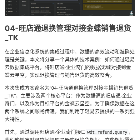
04-旺店通退换管理对接金蝶销售退货
_TK
在企业信息化系统的集成过程中，数据的高效流动和准确处
理是关键。本文将分享一个具体的技术案例：如何通过轻易
云数据集成平台，将旺店通·企业奇门的数据无缝对接到金
蝶云星空，实现退换管理与销售退货的高效整合。
本次集成方案命名为“04-旺店通退换管理对接金蝶销售退货
_TK”，主要涉及两个核心平台：作为数据源的旺店通·企业
奇门，以及作为目标平台的金蝶云星空。为了确保数据在这
两个系统之间顺畅传递，我们利用了轻易云提供的一系列强
大特性。
首先，通过调用旺店通·企业奇门接口
，
wdt.refund.query
我们能够定时可靠地抓取最新的退换货数据。这些数据需要