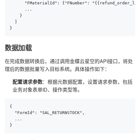
      "FMaterialId": {"FNumber": "{{refund_order_lis
      ...

    }

  ]

}
数据加载
在完成数据转换后，通过调用金蝶云星空的API接口，将处
理后的数据批量写入目标系统。具体操作如下：
配置请求参数
：根据元数据配置，设置请求参数，包括
业务对象表单ID、操作类型等。
{

  "FormId": "SAL_RETURNSTOCK",

  ...

}