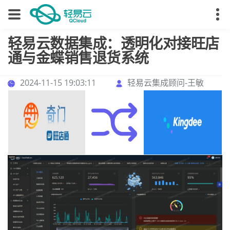
轻易云数据集成：透明化对接旺店
通与金蝶销售退货系统
2024-11-15 19:03:11
轻易云集成顾问-王敏