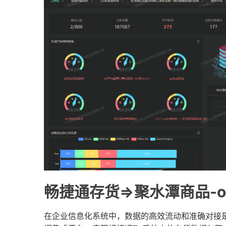
畅捷通存货=>聚水潭商品-
在企业信息化系统中，数据的高效流动和准确对接