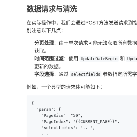
数据请求与清洗
在实际操作中，我们会通过POST方法发送请求到
别注意以下几点：
分页处理
：由于单次请求可能无法获取所有数
获取。
时间范围过滤
：使用
和
UpdateDateBegin
Upda
更新的数据。
字段选择
：通过
参数指定所需字
selectfields
例如，一个典型的请求体可能如下：
{

  "param": {

    "PageSize": "50",

    "PageIndex": "{{CURRENT_PAGE}}",

    "selectfields": "...", 

    ...
