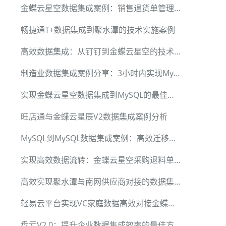
金蝶云星空数据集成案例：销售退货单管理与同步优化
畅捷通T+数据集成到聚水潭的技术实施案例
高效数据集成：从钉钉到金蝶云星空的技术实现
制造业数据集成案例分享：3小时内实现MySQL到MySQL数据对接
实现金蝶云星空数据集成到MySQL的最佳实践
旺店通与金蝶云星辰V2数据集成案例分析
MySQL到MySQL数据集成案例：高效迁移商品分类表
实现高效数据流转：金蝶云星空采购退料单集成案例
高效实现聚水潭与南网供应商对接的数据集成方案
轻易云平台实现VC家庭数据高效对接金蝶云星空技巧
盘亏V2.0：提升企业数据集成效率的最佳方案