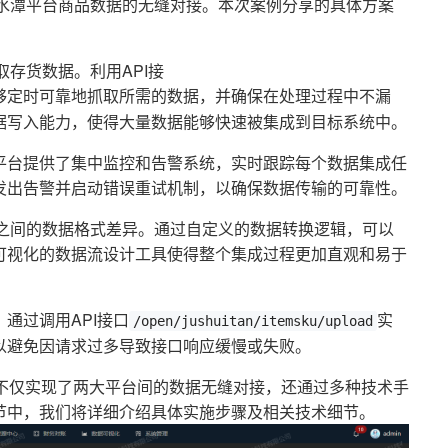
聚水潭平台商品数据的无缝对接。本次案例分享的具体方案
存货数据。利用API接
够定时可靠地抓取所需的数据，并确保在处理过程中不漏
据写入能力，使得大量数据能够快速被集成到目标系统中。
平台提供了集中监控和告警系统，实时跟踪每个数据集成任
发出告警并启动错误重试机制，以确保数据传输的可靠性。
潭之间的数据格式差异。通过自定义的数据转换逻辑，可以
可视化的数据流设计工具使得整个集成过程更加直观和易于
通过调用API接口
实
/open/jushuitan/itemsku/upload
以避免因请求过多导致接口响应缓慢或失败。
方案不仅实现了两大平台间的数据无缝对接，还通过多种技术手
节中，我们将详细介绍具体实施步骤及相关技术细节。