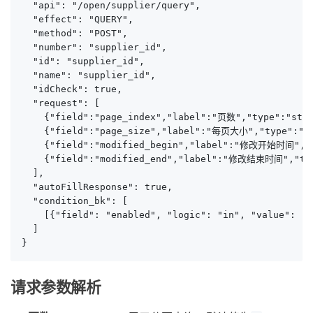
  "api": "/open/supplier/query",

  "effect": "QUERY",

  "method": "POST",

  "number": "supplier_id",

  "id": "supplier_id",

  "name": "supplier_id",

  "idCheck": true,

  "request": [

    {"field":"page_index","label":"页数","type":"stri
    {"field":"page_size","label":"每页大小","type":"s
    {"field":"modified_begin","label":"修改开始时间","t
    {"field":"modified_end","label":"修改结束时间","typ
  ],

  "autoFillResponse": true,

  "condition_bk": [

    [{"field": "enabled", "logic": "in", "value": "tr
  ]

}
请求参数解析