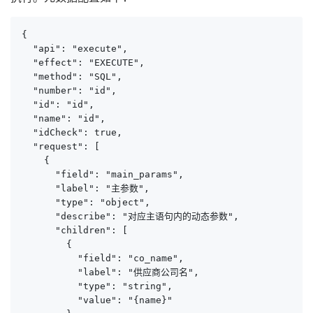
{

  "api": "execute",

  "effect": "EXECUTE",

  "method": "SQL",

  "number": "id",

  "id": "id",

  "name": "id",

  "idCheck": true,

  "request": [

    {

      "field": "main_params",

      "label": "主参数",

      "type": "object",

      "describe": "对应主语句内的动态参数",

      "children": [

        {

          "field": "co_name",

          "label": "供应商公司名",

          "type": "string",

          "value": "{name}"
