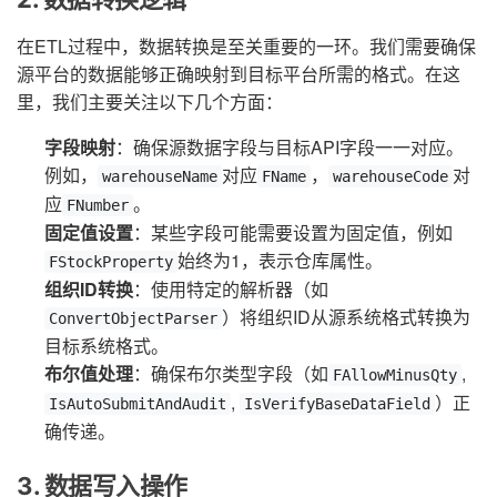
在ETL过程中，数据转换是至关重要的一环。我们需要确保
源平台的数据能够正确映射到目标平台所需的格式。在这
里，我们主要关注以下几个方面：
字段映射
：确保源数据字段与目标API字段一一对应。
例如，
对应
，
对
warehouseName
FName
warehouseCode
应
。
FNumber
固定值设置
：某些字段可能需要设置为固定值，例如
始终为1，表示仓库属性。
FStockProperty
组织ID转换
：使用特定的解析器（如
）将组织ID从源系统格式转换为
ConvertObjectParser
目标系统格式。
布尔值处理
：确保布尔类型字段（如
,
FAllowMinusQty
,
）正
IsAutoSubmitAndAudit
IsVerifyBaseDataField
确传递。
3. 数据写入操作