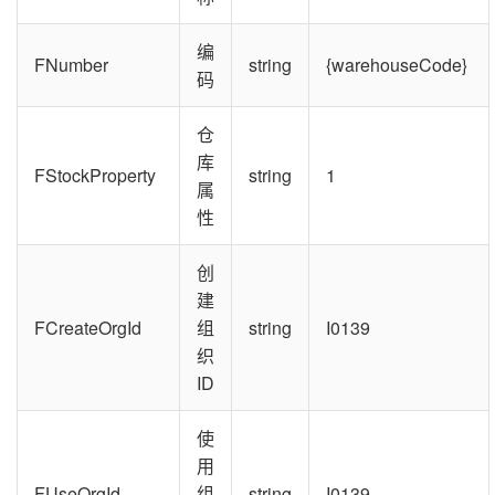
编
FNumber
string
{warehouseCode}
码
仓
库
FStockProperty
string
1
属
性
创
建
FCreateOrgId
组
string
I0139
织
ID
使
用
FUseOrgId
组
string
I0139