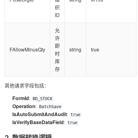
织
ID
允
许
即
FAllowMinusQty
string
true
时
库
存
其他请求字段包括：
FormId
:
BD_STOCK
Operation
:
BatchSave
IsAutoSubmitAndAudit
:
true
IsVerifyBaseDataField
:
true
2. 数据转换逻辑