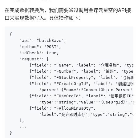
在完成数据转换后，我们需要通过调用金蝶云星空的API接
口来实现数据写入。具体操作如下：
{

    "api": "batchSave",

    "method": "POST",

    "idCheck": true,

    "request": [

        {"field": "FName", "label": "仓库名称", "type":
        {"field": "FNumber", "label": "编码", "type":
        {"field": "FStockProperty", "label": "仓库属性"
        {"field": "FCreateOrgId", "label": "创建组织ID"
            "parser":{"name":"ConvertObjectParser","
        {"field": "FUseOrgId", "label": "使用组织ID", 
            "type":"string","value":"{useOrgId}","pa
        {"field": "FAllowMinusQty", 

            "label":"允许即时库存","type":"string","val
    ],

    ...

}