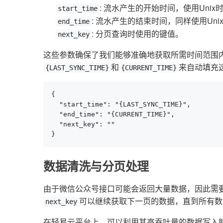
: 流水产生的开始时间，使用Unix
start_time
: 流水产生的结束时间，同样使用Uni
end_time
: 分页查询时使用的键值。
next_key
这些参数确保了我们能够准确地获取所需时间范围
和
来自动填充
{LAST_SYNC_TIME}
{CURRENT_TIME}
{

  "start_time": "{LAST_SYNC_TIME}",

  "end_time": "{CURRENT_TIME}",

  "next_key": ""

}
数据清洗与分页处理
由于微信公众号接口可能会返回大量数据，因此需
可以继续获取下一页的数据，直到所有数
next_key
在轻易云平台上，可以利用其高吞吐量的数据写入