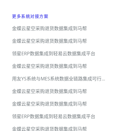
更多系统对接方案
金蝶云星空采购退货数据集成到马帮
金蝶云星空采购退货数据集成到马帮
领星ERP数据集成到轻易云数据集成平台
金蝶云星空采购退货数据集成到马帮
用友YS系统与MES系统数据全链路集成可行性调研报告
金蝶云星空采购退货数据集成到马帮
金蝶云星空采购退货数据集成到马帮
领星ERP数据集成到轻易云数据集成平台
金蝶云星空采购退货数据集成到马帮