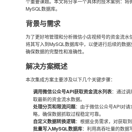
个重要课题。本文将分享一个具体的技术案例：将微
MySQL数据库。
背景与需求
为了更好地管理和分析微信小店视频号的资金流水
将其写入到MySQL数据库中，以便进行后续的数
确保数据的完整性和准确性。
解决方案概述
本次集成方案主要涉及以下几个关键步骤：
调用微信公众号API获取资金流水列表
：通过调
取最新的资金流水数据。
处理分页和限流问题
：由于微信公众号API对
略，确保数据抓取过程稳定可靠。
自定义数据转换逻辑
：根据业务需求，对获取到
批量写入MySQL数据库
：利用高吞吐量的数据