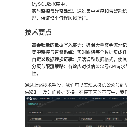
MySQL数据库中。
实时监控与异常处理
：通过集中监控和告警系统
理，保证整个流程顺畅运行。
技术要点
高吞吐量的数据写入能力
：确保大量资金流水记
集中监控与告警系统
：实时跟踪每个数据集成任
自定义数据转换逻辑
：灵活调整数据格式，使其
分页与限流策略
：有效应对微信公众号API请
性。
通过上述技术手段，我们可以实现从微信公众号到M
供精准、及时的数据支持。在接下来的章节中，我