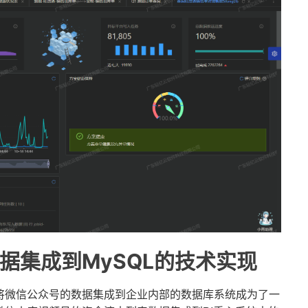
据集成到MySQL的技术实现
将微信公众号的数据集成到企业内部的数据库系统成为了一