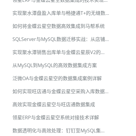
实现聚水潭盘盈入库单与畅捷通T+的无缝数据集成
如何将金蝶云星空数据高效集成到马帮系统
SQLServer与MySQL数据迁移实战：从店铺信息获取到批量写入
实现聚水潭销售出库单与金蝶云星辰V2的无缝对接
从MySQL到MySQL的高效数据集成方案
泛微OA与金蝶云星空的数据集成案例详解
如何实现旺店通与金蝶云星空采购入库数据无缝对接
高效实现金蝶云星空与旺店通数据集成
领星ERP与金蝶云星空系统对接技术详解
数据透明化与高效处理：钉钉至MySQL集成实战