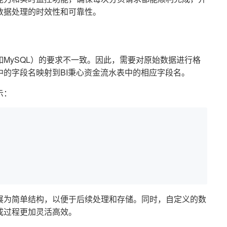
数据处理的时效性和可靠性。
MySQL）的要求不一致。因此，需要对原始数据进行格
的字段名映射到BI秉心资金流水表中的相应字段名。
示：
展为简单结构，以便于后续处理和存储。同时，自定义的数
成过程更加灵活高效。