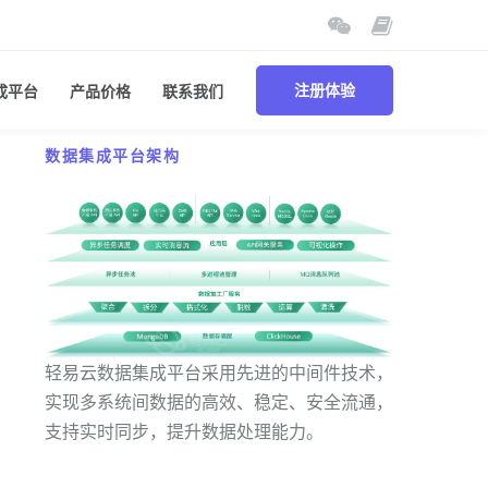
成平台
产品价格
联系我们
注册体验
数据集成平台架构
轻易云数据集成平台采用先进的中间件技术，
实现多系统间数据的高效、稳定、安全流通，
支持实时同步，提升数据处理能力。