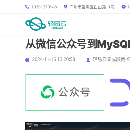
19301379948
广州市番禺区白山路11号
M
从微信公众号到MyS
2024-11-15 13:20:58
轻易云集成顾问-