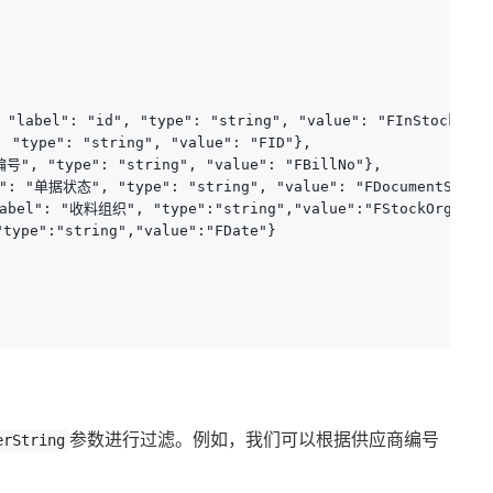
 "label": "id", "type": "string", "value": "FInStockEntry
"type": "string", "value": "FID"},

号", "type": "string", "value": "FBillNo"},

l": "单据状态", "type": "string", "value": "FDocumentStatus
label": "收料组织", "type":"string","value":"FStockOrgId.FN
ype":"string","value":"FDate"}

参数进行过滤。例如，我们可以根据供应商编号
erString