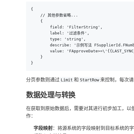
{

    // 其他参数省略...

    {

        field: 'FilterString',

        label: '过滤条件',

        type: 'string',

        describe: '示例写法 FSupplierId.FNumbe
        value: 'FApproveDate>=\'{{LAST_SYNC
    }

}
分页参数则通过
和
来控制，每次请
Limit
StartRow
数据处理与转换
在获取到原始数据后，需要对其进行初步加工，以
作：
字段映射
：将源系统的字段映射到目标系统的字