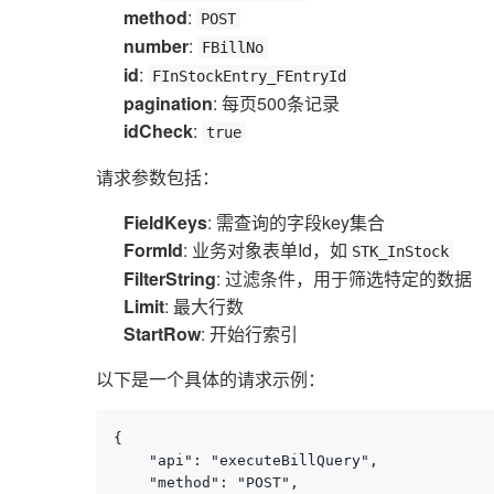
method
:
POST
number
:
FBillNo
id
:
FInStockEntry_FEntryId
pagination
: 每页500条记录
idCheck
:
true
请求参数包括：
FieldKeys
: 需查询的字段key集合
FormId
: 业务对象表单Id，如
STK_InStock
FilterString
: 过滤条件，用于筛选特定的数据
Limit
: 最大行数
StartRow
: 开始行索引
以下是一个具体的请求示例：
{

    "api": "executeBillQuery",

    "method": "POST",
