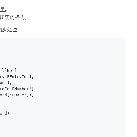
量。
所需的格式。
初步处理：
illNo'],

ry_FEntryId'],

s'],

rgId_FNumber'],

ord['FDate']),

rd)
