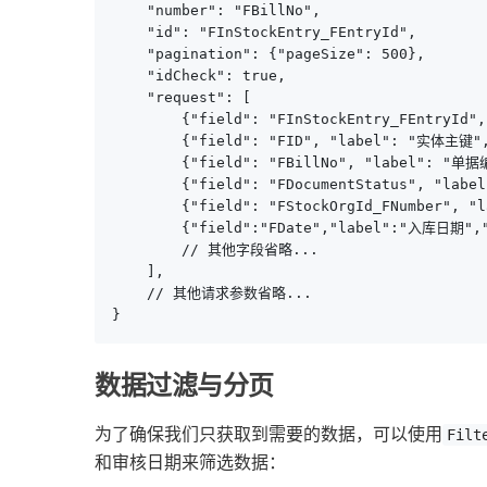
    "number": "FBillNo",

    "id": "FInStockEntry_FEntryId",

    "pagination": {"pageSize": 500},

    "idCheck": true,

    "request": [

        {"field": "FInStockEntry_FEntryId",
        {"field": "FID", "label": "实体主键", 
        {"field": "FBillNo", "label": "单据编
        {"field": "FDocumentStatus", "labe
        {"field": "FStockOrgId_FNumber", "
        {"field":"FDate","label":"入库日期","t
        // 其他字段省略...

    ],

    // 其他请求参数省略...

}
数据过滤与分页
为了确保我们只获取到需要的数据，可以使用
Filt
和审核日期来筛选数据：