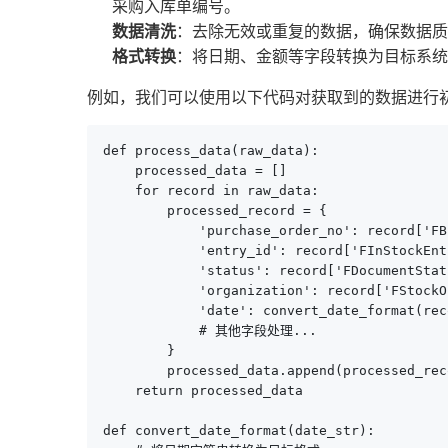
采购入库单编号。
数据清洗
：去除无效或重复的数据，确保数据质
格式转换
：将日期、金额等字段转换为目标系统
例如，我们可以使用以下代码对获取到的数据进行
def process_data(raw_data):

    processed_data = []

    for record in raw_data:

        processed_record = {

            'purchase_order_no': record['FB
            'entry_id': record['FInStockEnt
            'status': record['FDocumentStatu
            'organization': record['FStockO
            'date': convert_date_format(rec
            # 其他字段处理...

        }

        processed_data.append(processed_reco
    return processed_data

def convert_date_format(date_str):
