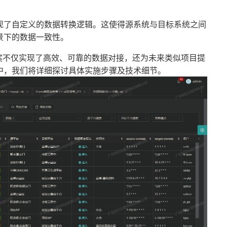
现了自定义的数据转换逻辑。这使得源系统与目标系统之间
景下的数据一致性。
方案不仅实现了高效、可靠的数据对接，还为未来类似项目提
中，我们将详细探讨具体实施步骤及技术细节。