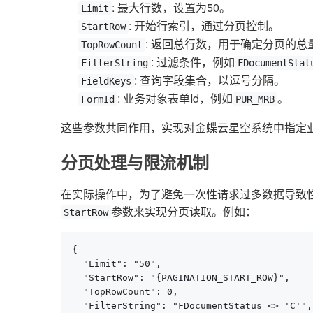
: 最大行数，设置为50。
Limit
: 开始行索引，通过分页控制。
StartRow
: 返回总行数，用于确定分页的总
TopRowCount
: 过滤条件，例如
FilterString
FDocumentStat
: 查询字段集合，以逗号分隔。
FieldKeys
: 业务对象表单Id，例如
。
FormId
PUR_MRB
这些参数共同作用，实现对金蝶云星空系统中指定
分页处理与限流机制
在实际操作中，为了避免一次性请求过多数据导致
参数来实现分页读取。例如：
StartRow
{

  "Limit": "50",

  "StartRow": "{PAGINATION_START_ROW}",

  "TopRowCount": 0,

  "FilterString": "FDocumentStatus <> 'C'",
