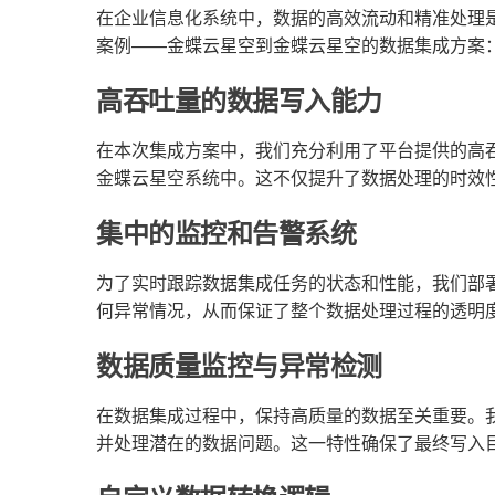
在企业信息化系统中，数据的高效流动和精准处理
案例——金蝶云星空到金蝶云星空的数据集成方案：J
高吞吐量的数据写入能力
在本次集成方案中，我们充分利用了平台提供的高
金蝶云星空系统中。这不仅提升了数据处理的时效
集中的监控和告警系统
为了实时跟踪数据集成任务的状态和性能，我们部
何异常情况，从而保证了整个数据处理过程的透明
数据质量监控与异常检测
在数据集成过程中，保持高质量的数据至关重要。
并处理潜在的数据问题。这一特性确保了最终写入