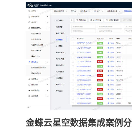
金蝶云星空数据集成案例分享