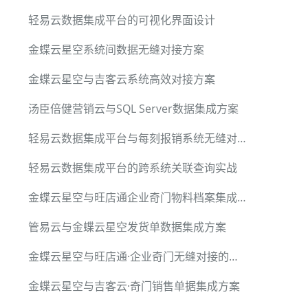
轻易云数据集成平台的可视化界面设计
金蝶云星空系统间数据无缝对接方案
金蝶云星空与吉客云系统高效对接方案
汤臣倍健营销云与SQL Server数据集成方案
轻易云数据集成平台与每刻报销系统无缝对接实践
轻易云数据集成平台的跨系统关联查询实战
金蝶云星空与旺店通企业奇门物料档案集成方案
管易云与金蝶云星空发货单数据集成方案
金蝶云星空与旺店通·企业奇门无缝对接的高效数据集成方案
金蝶云星空与吉客云·奇门销售单据集成方案