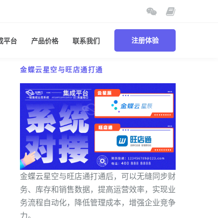
成平台
产品价格
联系我们
注册体验
金蝶云星空与旺店通打通
金蝶云星空与旺店通打通后，可以无缝同步财
务、库存和销售数据，提高运营效率，实现业
务流程自动化，降低管理成本，增强企业竞争
力。