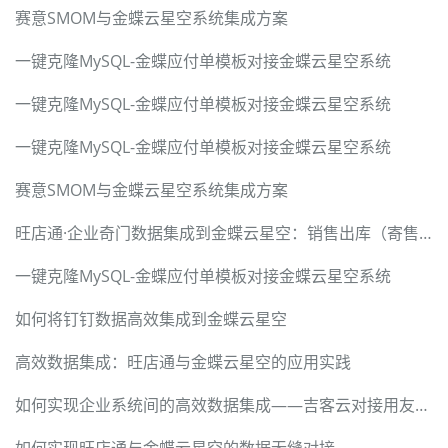
赛意SMOM与金蝶云星空系统集成方案
一键克隆MySQL-金蝶应付单模板对接金蝶云星空系统
一键克隆MySQL-金蝶应付单模板对接金蝶云星空系统
一键克隆MySQL-金蝶应付单模板对接金蝶云星空系统
赛意SMOM与金蝶云星空系统集成方案
旺店通·企业奇门数据集成到金蝶云星空：销售出库（寄售业务）案例分享
一键克隆MySQL-金蝶应付单模板对接金蝶云星空系统
如何将钉钉数据高效集成到金蝶云星空
高效数据集成：旺店通与金蝶云星空的应用实践
如何实现企业系统间的高效数据集成——吉客云对接用友BIP的案例分析
如何实现旺店通与金蝶云星空的数据无缝对接