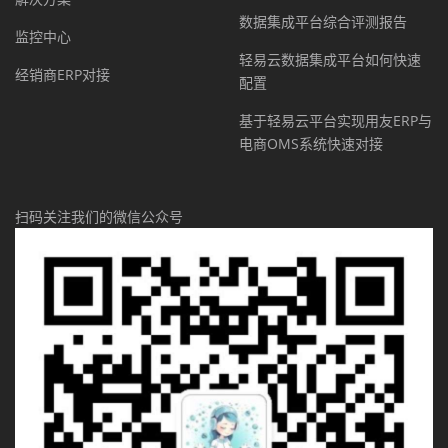
数据集成平台综合评测报告
监控中心
轻易云数据集成平台如何快速
经销商ERP对接
配置
基于轻易云平台实现用友ERP与
电商OMS系统快速对接
扫码关注我们的微信公众号