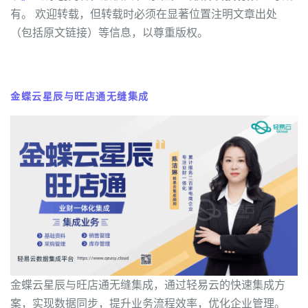
有。 欢迎转载，但转载时必须在显著位置注明文章出处
（包括原文链接）等信息，以尊重版权。
金蝶云星辰与旺店通无缝集成
金蝶云星辰与旺店通无缝集成，通过轻易云的快速集成方
案，实现数据同步，提升业务流程效率，优化企业管理。