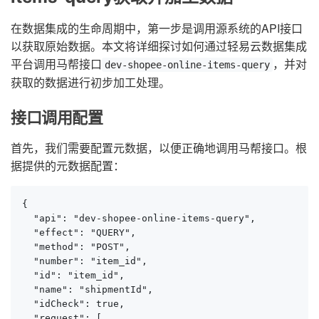
在数据集成的生命周期中，第一步是调用源系统的API接口
以获取原始数据。本文将详细探讨如何通过轻易云数据集成
平台调用马帮接口
，并对
dev-shopee-online-items-query
获取的数据进行初步加工处理。
接口调用配置
首先，我们需要配置元数据，以便正确地调用马帮接口。根
据提供的元数据配置：
{

  "api": "dev-shopee-online-items-query",

  "effect": "QUERY",

  "method": "POST",

  "number": "item_id",

  "id": "item_id",

  "name": "shipmentId",

  "idCheck": true,

  "request": [
