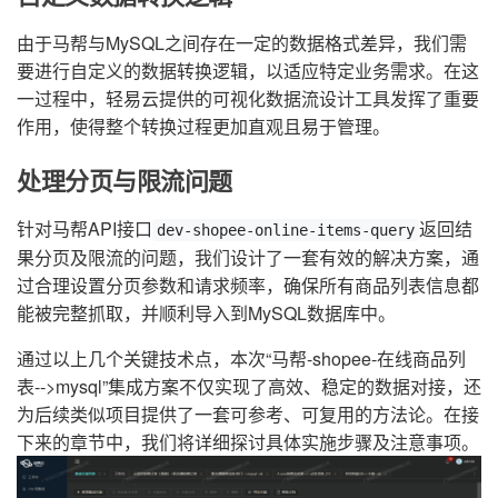
由于马帮与MySQL之间存在一定的数据格式差异，我们需
要进行自定义的数据转换逻辑，以适应特定业务需求。在这
一过程中，轻易云提供的可视化数据流设计工具发挥了重要
作用，使得整个转换过程更加直观且易于管理。
处理分页与限流问题
针对马帮API接口
返回结
dev-shopee-online-items-query
果分页及限流的问题，我们设计了一套有效的解决方案，通
过合理设置分页参数和请求频率，确保所有商品列表信息都
能被完整抓取，并顺利导入到MySQL数据库中。
通过以上几个关键技术点，本次“马帮-shopee-在线商品列
表-->mysql”集成方案不仅实现了高效、稳定的数据对接，还
为后续类似项目提供了一套可参考、可复用的方法论。在接
下来的章节中，我们将详细探讨具体实施步骤及注意事项。