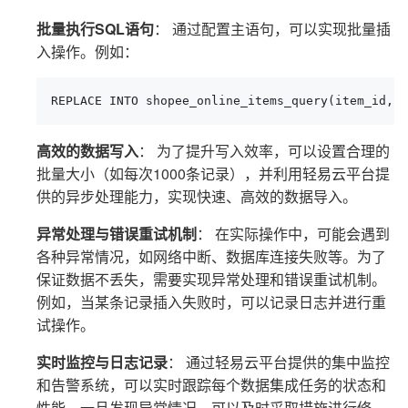
批量执行SQL语句
： 通过配置主语句，可以实现批量插
入操作。例如：
REPLACE INTO shopee_online_items_query(item_id, s
高效的数据写入
： 为了提升写入效率，可以设置合理的
批量大小（如每次1000条记录），并利用轻易云平台提
供的异步处理能力，实现快速、高效的数据导入。
异常处理与错误重试机制
： 在实际操作中，可能会遇到
各种异常情况，如网络中断、数据库连接失败等。为了
保证数据不丢失，需要实现异常处理和错误重试机制。
例如，当某条记录插入失败时，可以记录日志并进行重
试操作。
实时监控与日志记录
： 通过轻易云平台提供的集中监控
和告警系统，可以实时跟踪每个数据集成任务的状态和
性能。一旦发现异常情况，可以及时采取措施进行修