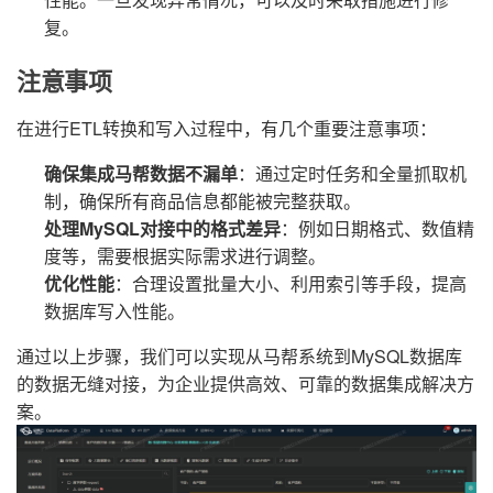
复。
注意事项
在进行ETL转换和写入过程中，有几个重要注意事项：
确保集成马帮数据不漏单
：通过定时任务和全量抓取机
制，确保所有商品信息都能被完整获取。
处理MySQL对接中的格式差异
：例如日期格式、数值精
度等，需要根据实际需求进行调整。
优化性能
：合理设置批量大小、利用索引等手段，提高
数据库写入性能。
通过以上步骤，我们可以实现从马帮系统到MySQL数据库
的数据无缝对接，为企业提供高效、可靠的数据集成解决方
案。