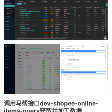
调用马帮接口dev-shopee-online-
items-query获取并加工数据