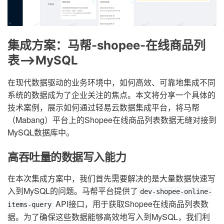
集成方案：马帮-shopee-在线商品列
表-->MySQL
在现代数据驱动的业务环境中，如何高效、可靠地集成不同
系统的数据成为了企业关注的焦点。本文将分享一个具体的
技术案例，展示如何通过轻易云数据集成平台，将马帮
（Mabang）平台上的Shopee在线商品列表数据无缝对接到
MySQL数据库中。
高吞吐量的数据写入能力
在本次集成方案中，我们首先需要解决的是大量数据快速写
入到MySQL的问题。马帮平台提供了
dev-shopee-online-
API接口，用于获取Shopee在线商品列表数
items-query
据。为了确保这些数据能够高效地写入到MySQL，我们利