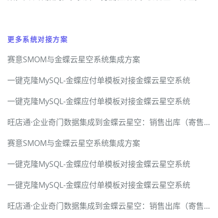
更多系统对接方案
赛意SMOM与金蝶云星空系统集成方案
一键克隆MySQL-金蝶应付单模板对接金蝶云星空系统
一键克隆MySQL-金蝶应付单模板对接金蝶云星空系统
旺店通·企业奇门数据集成到金蝶云星空：销售出库（寄售业务）案例分享
赛意SMOM与金蝶云星空系统集成方案
一键克隆MySQL-金蝶应付单模板对接金蝶云星空系统
一键克隆MySQL-金蝶应付单模板对接金蝶云星空系统
旺店通·企业奇门数据集成到金蝶云星空：销售出库（寄售业务）案例分享