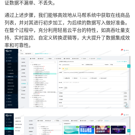
证数据不漏单、不丢失。
通过上述步骤，我们能够高效地从马帮系统中获取在线商品
列表，并对其进行初步加工，为后续的数据写入做好准备。
在整个过程中，充分利用轻易云平台的特性，如高吞吐量支
持、实时监控、自定义转换逻辑等，大大提升了数据集成效
率和可靠性。