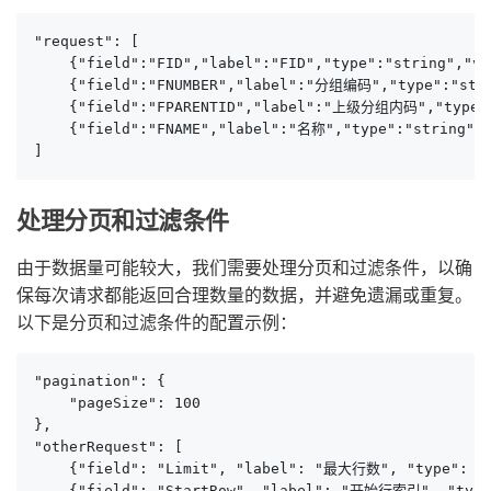
"request": [

    {"field":"FID","label":"FID","type":"string","va
    {"field":"FNUMBER","label":"分组编码","type":"strin
    {"field":"FPARENTID","label":"上级分组内码","type":"
    {"field":"FNAME","label":"名称","type":"string","
]
处理分页和过滤条件
由于数据量可能较大，我们需要处理分页和过滤条件，以确
保每次请求都能返回合理数量的数据，并避免遗漏或重复。
以下是分页和过滤条件的配置示例：
"pagination": {

    "pageSize": 100

},

"otherRequest": [

    {"field": "Limit", "label": "最大行数", "type": 
    {"field": "StartRow", "label": "开始行索引", "ty