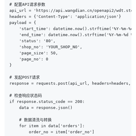
# 配置API请求参数

api_url = 'https://api.wangdian.cn/openapi2/wdt.stoc
headers = {'Content-Type': 'application/json'}

payload = {

    'start_time': datetime.now().strftime('%Y-%m-%d 
    'end_time': datetime.now().strftime('%Y-%m-%d %H
    'status': '80',

    'shop_no': 'YOUR_SHOP_NO',

    'page_size': 50,

    'page_no': 0

}

# 发起POST请求

response = requests.post(api_url, headers=headers, d
# 检查响应状态码

if response.status_code == 200:

    data = response.json()

    # 数据清洗与转换

    for item in data['orders']:

        order_no = item['order_no']
