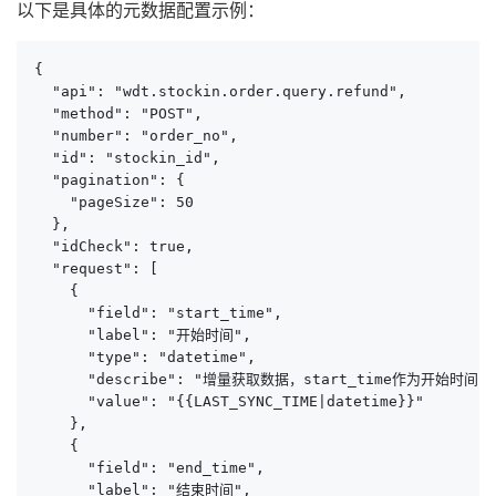
以下是具体的元数据配置示例：
{

  "api": "wdt.stockin.order.query.refund",

  "method": "POST",

  "number": "order_no",

  "id": "stockin_id",

  "pagination": {

    "pageSize": 50

  },

  "idCheck": true,

  "request": [

    {

      "field": "start_time",

      "label": "开始时间",

      "type": "datetime",

      "describe": "增量获取数据，start_time作为开始时间，格式
      "value": "{{LAST_SYNC_TIME|datetime}}"

    },

    {

      "field": "end_time",

      "label": "结束时间",
