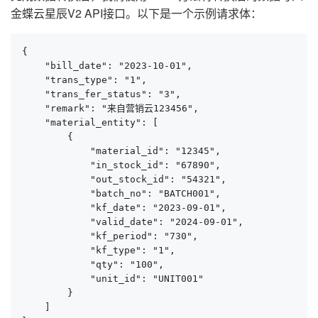
金蝶云星辰V2 API接口。以下是一个示例请求体：
{

    "bill_date": "2023-10-01",

    "trans_type": "1",

    "trans_fer_status": "3",

    "remark": "来自营销云123456",

    "material_entity": [

        {

            "material_id": "12345",

            "in_stock_id": "67890",

            "out_stock_id": "54321",

            "batch_no": "BATCH001",

            "kf_date": "2023-09-01",

            "valid_date": "2024-09-01",

            "kf_period": "730",

            "kf_type": "1",

            "qty": "100",

            "unit_id": "UNIT001"

        }

    ]
