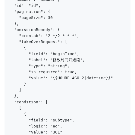
  "id": "id",

  "pagination": {

    "pageSize": 30

  },

  "omissionRemedy": {

    "crontab": "2 */2 * * *",

    "takeOverRequest": [

      {

        "field": "beginTime",

        "label": "修改时间开始段",

        "type": "string",

        "is_required": true,

        "value": "{{HOURE_AGO_2|datetime}}"

      }

    ]

  },

  "condition": [

    [

      {

        "field": "subtype",

        "logic": "eq",

        "value": "301"
