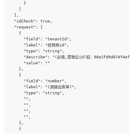
      }

    ]

  ],

  "idCheck": true,

  "request": [

    {

      "field": "tenantId",

      "label": "经销商id",

      "type": "string",

      "describe": "(必填,营销云id)如：08e2fd9d074f4ef7b5
      "value": ""

    },

    {

      "field": "number",

      "label": "(调拨出库单)",

      "type": "string",

      "",

      "",

      "",

      "",

    },

    {
