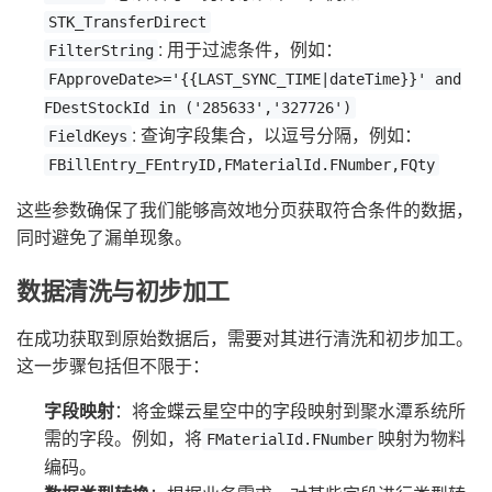
STK_TransferDirect
: 用于过滤条件，例如：
FilterString
FApproveDate>='{{LAST_SYNC_TIME|dateTime}}' and
FDestStockId in ('285633','327726')
: 查询字段集合，以逗号分隔，例如：
FieldKeys
FBillEntry_FEntryID,FMaterialId.FNumber,FQty
这些参数确保了我们能够高效地分页获取符合条件的数据，
同时避免了漏单现象。
数据清洗与初步加工
在成功获取到原始数据后，需要对其进行清洗和初步加工。
这一步骤包括但不限于：
字段映射
：将金蝶云星空中的字段映射到聚水潭系统所
需的字段。例如，将
映射为物料
FMaterialId.FNumber
编码。