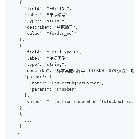
    {

      "field": "FBillNo",

      "label": "单据编号",

      "type": "string",

      "describe": "单据编号",

      "value": "{order_no}"

    },

    {

      "field": "FBillTypeID",

      "label": "单据类型",

      "type": "string",

      "describe": "标准其他出库单：QTCKD01_SYS\n资产出库：
      "parser": {

        "name": "ConvertObjectParser",

        "params": "FNumber"

      },

      "value": "_function case when '{stockout_re
    },

    {

      ...

    }

  ],

  ...
