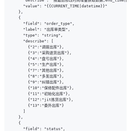
      "describe": "按最后修改时间增量获取数据,end_time作为结
      "value": "{{CURRENT_TIME|datetime}}"

    },

    {

      "field": "order_type",

      "label": "出库单类型",

      "type": "string",

      "describe": [

        {"2":"调拨出库"},

        {"3":"采购退货出库"},

        {"4":"盘亏出库"},

        {"5":"生产出库"},

        {"7":"其他出库"},

        {"8":"多发出库"},

        {"9":"纠错出库"},

        {"10":"保修配件出库"},

        {"11":"初始化出库"},

        {"12":"jit拣货出库"},

        {"13":"委外出库"}

      ]

    },

    {

      "field": "status",
