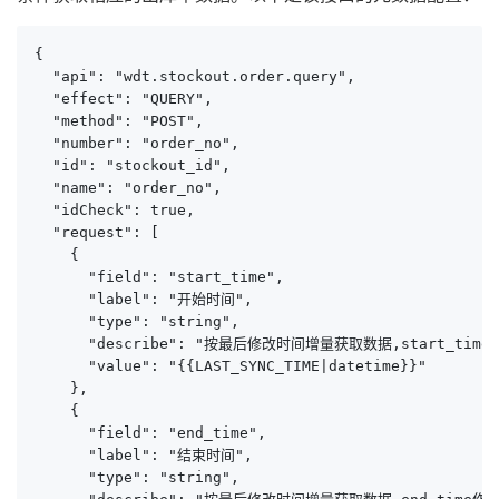
{

  "api": "wdt.stockout.order.query",

  "effect": "QUERY",

  "method": "POST",

  "number": "order_no",

  "id": "stockout_id",

  "name": "order_no",

  "idCheck": true,

  "request": [

    {

      "field": "start_time",

      "label": "开始时间",

      "type": "string",

      "describe": "按最后修改时间增量获取数据,start_time作
      "value": "{{LAST_SYNC_TIME|datetime}}"

    },

    {

      "field": "end_time",

      "label": "结束时间",

      "type": "string",
