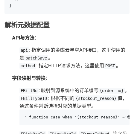
}
解析元数据配置
API与方法
：
: 指定调用的金蝶云星空API接口，这里使用的
api
是
。
batchSave
: 指定HTTP请求方法，这里使用
。
method
POST
字段映射与转换
：
: 映射到源系统中的订单编号
。
FBillNo
{order_no}
: 根据不同的
值，
FBillTypeID
{stockout_reason}
通过条件判断选择对应的单据类型。
"_function case when '{stockout_reason}' ='
,
,
, 等字段
FPickOrgId
FStockOrgId
FOwnerIdHead