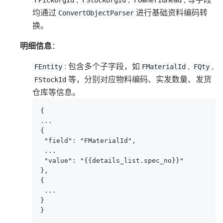
均通过
进行基础资料编码转
ConvertObjectParser
换。
明细信息
：
: 包含多个子字段，如
,
,
FEntity
FMaterialId
FQty
等，分别对应物料编码、实发数量、发货
FStockId
仓库等信息。
{

...

{

 "field": "FMaterialId",

 ...

 "value": "{{details_list.spec_no}}"

},

{

 ...

}

}