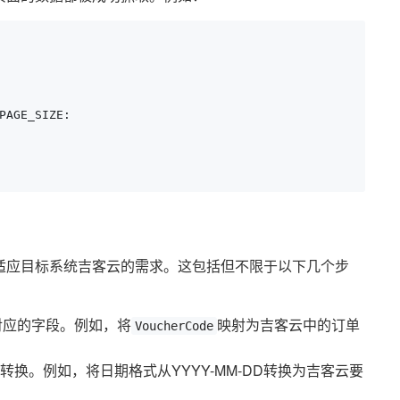
PAGE_SIZE:

适应目标系统吉客云的需求。这包括但不限于以下几个步
对应的字段。例如，将
映射为吉客云中的订单
VoucherCode
换。例如，将日期格式从YYYY-MM-DD转换为吉客云要