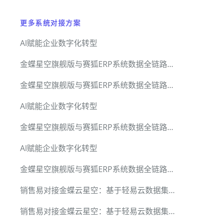
更多系统对接方案
AI赋能企业数字化转型
金蝶星空旗舰版与赛狐ERP系统数据全链路集成
金蝶星空旗舰版与赛狐ERP系统数据全链路集成
AI赋能企业数字化转型
金蝶星空旗舰版与赛狐ERP系统数据全链路集成
AI赋能企业数字化转型
金蝶星空旗舰版与赛狐ERP系统数据全链路集成
销售易对接金蝶云星空：基于轻易云数据集成平台的业财一体化硬核技术方案
销售易对接金蝶云星空：基于轻易云数据集成平台的业财一体化硬核技术方案