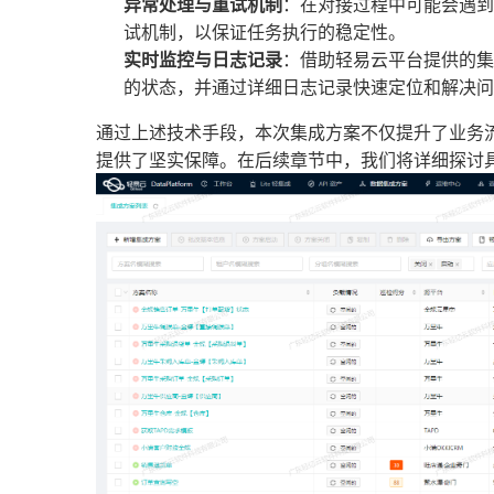
异常处理与重试机制
：在对接过程中可能会遇到
试机制，以保证任务执行的稳定性。
实时监控与日志记录
：借助轻易云平台提供的集
的状态，并通过详细日志记录快速定位和解决问
通过上述技术手段，本次集成方案不仅提升了业务
提供了坚实保障。在后续章节中，我们将详细探讨