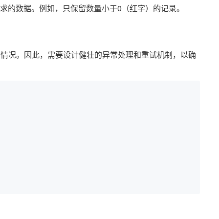
求的数据。例如，只保留数量小于0（红字）的记录。
常情况。因此，需要设计健壮的异常处理和重试机制，以确