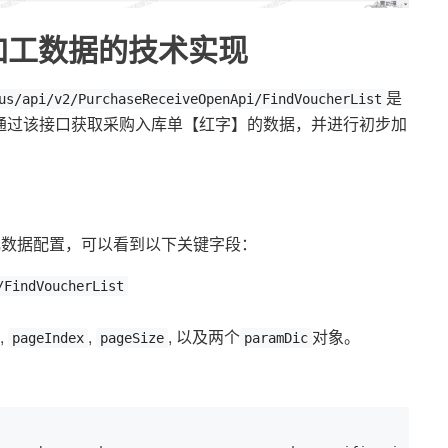
加工数据的技术实现
是
us/api/v2/PurchaseReceiveOpenApi/FindVoucherList
通过该接口获取采购入库单【红字】的数据，并进行初步加
元数据配置，可以看到以下关键字段：
/FindVoucherList
,
,
, 以及两个
对象。
pageIndex
pageSize
paramDic