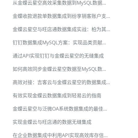
从金蝶云星空高效采集数据到MySQL数据库的实战分享
金蝶收款退款单数据集成到纷享销客账户支出的实现方法
金蝶云星空与旺店通数据集成实战：柏为其他入库单处理
钉钉数据集成MySQL方案：实现品类贡献报表推广费写入
通过API实现钉钉与金蝶云星空的无缝集成
如何高效同步金蝶云星空数据至MySQL数据库
高效对接：吉客云与金蝶云星空的数据集成方案
有效实现金蝶云数据集成到轻易云的指南
金蝶云星空与泛微OA系统数据集成的最佳实践
实现金蝶云与旺店通的数据无缝集成
在企业数据集成中利用API实现高效库存信息对接