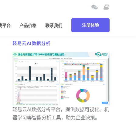
成平台
产品价格
联系我们
注册体验
轻易云AI数据分析
轻易云AI数据分析平台，提供数据可视化、机
器学习等智能分析工具，助力企业决策。