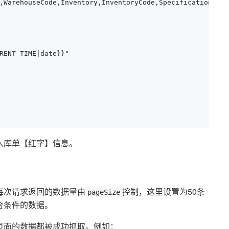
,WarehouseCode,Inventory,InventoryCode,Specification,Unit
RENT_TIME|date}}"

入库单【红字】信息。
每次请求返回的数据量由
控制，这里设置为50条
pageSize
合条件的数据。
页面的数据都被成功抓取。例如：