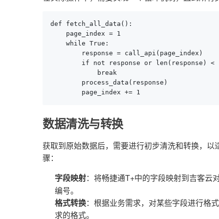
def fetch_all_data():

    page_index = 1

    while True:

        response = call_api(page_index)

        if not response or len(response) < 
            break

        process_data(response)

        page_index += 1
数据清洗与转换
获取到原始数据后，需要进行初步清洗和转换，以
骤：
字段映射
：将畅捷通T+中的字段映射到吉客云
编号。
格式转换
：根据业务需求，对某些字段进行格式转
求的格式。