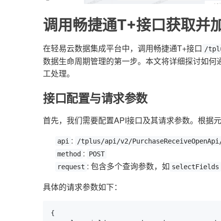
调用畅捷通T+接口获取并
在轻易云数据集成平台中，调用畅捷通T+接口
/tpl
数据生命周期管理的第一步。本文将详细探讨如何
工处理。
接口配置与请求参数
首先，我们需要配置API接口及其请求参数。根据
:
api
/tplus/api/v2/PurchaseReceiveOpenApi
:
method
POST
: 包含多个查询参数，如
request
selectFields
具体的请求参数如下：
{
