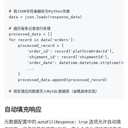
# 将JSON字符串解析为Python字典

data = json.loads(response_data)

# 遍历每条记录进行处理

processed_data = []

for record in data['orders']:

    processed_record = {

        'order_id': record['platformOrderId'],

        'shipment_id': record['shipmentId'],

        'order_date': datetime.datetime.strptime(rec
        ...

    }

    processed_data.append(processed_record)

# 将处理后的数据写入MySQL数据库（省略具体实现）
自动填充响应
元数据配置中的
选项允许自动填
autoFillResponse: true