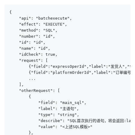
{

    "api": "batchexecute",

    "effect": "EXECUTE",

    "method": "SQL",

    "number": "id",

    "id": "id",

    "name": "id",

    "idCheck": true,

    "request": [

        {"field":"expressOperId","label":"发货人","typ
        {"field":"platformOrderId","label":"订单编号","
        ...

    ],

    "otherRequest": [

        {

            "field": "main_sql",

            "label": "主语句",

            "type": "string",

            "describe": "SQL首次执行的语句，将会返回:lastI
            "value": "<上述SQL模板>"

        },
