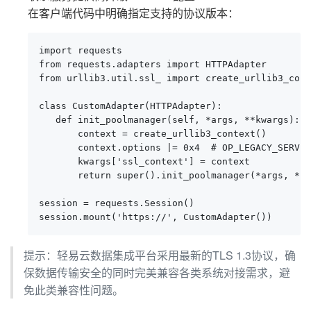
在客户端代码中明确指定支持的协议版本：
import requests

from requests.adapters import HTTPAdapter

from urllib3.util.ssl_ import create_urllib3_cont
class CustomAdapter(HTTPAdapter):

   def init_poolmanager(self, *args, **kwargs):

       context = create_urllib3_context()

       context.options |= 0x4  # OP_LEGACY_SERVER
       kwargs['ssl_context'] = context

       return super().init_poolmanager(*args, **k
session = requests.Session()

session.mount('https://', CustomAdapter())
提示：轻易云数据集成平台采用最新的TLS 1.3协议，确
保数据传输安全的同时完美兼容各类系统对接需求，避
免此类兼容性问题。