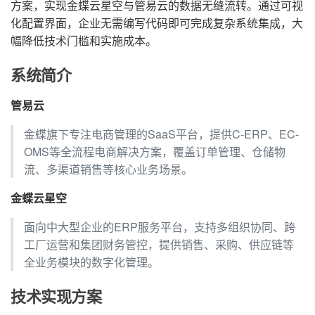
方案，实现金蝶云星空与管易云的数据无缝流转。通过可视
化配置界面，企业无需编写代码即可完成复杂系统集成，大
幅降低技术门槛和实施成本。
系统简介
管易云
金蝶旗下专注电商管理的SaaS平台，提供C-ERP、EC-
OMS等全流程电商解决方案，覆盖订单管理、仓储物
流、多渠道销售等核心业务场景。
金蝶云星空
面向中大型企业的ERP服务平台，支持多组织协同、跨
工厂运营和集团财务管控，提供销售、采购、供应链等
全业务模块的数字化管理。
技术实现方案