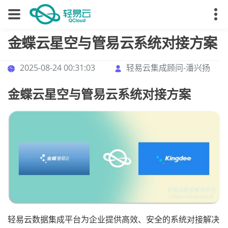
金蝶云星空与管易云系统对接方案
2025-08-24 00:31:03
轻易云集成顾问-潘兴扬
金蝶云星空与管易云系统对接方案
轻易云数据集成平台为企业提供高效、安全的系统对接解决