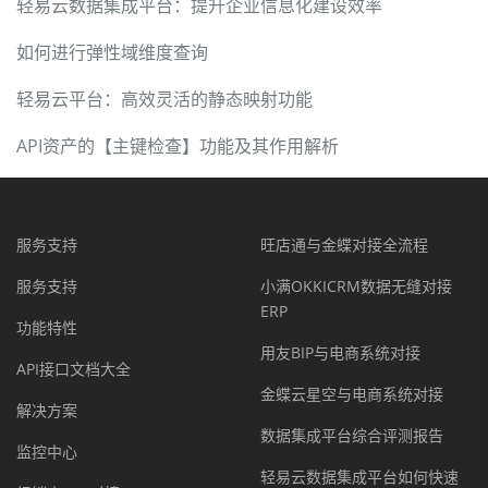
轻易云数据集成平台：提升企业信息化建设效率
如何进行弹性域维度查询
轻易云平台：高效灵活的静态映射功能
API资产的【主键检查】功能及其作用解析
服务支持
旺店通与金蝶对接全流程
服务支持
小满OKKICRM数据无缝对接
ERP
功能特性
用友BIP与电商系统对接
API接口文档大全
金蝶云星空与电商系统对接
解决方案
数据集成平台综合评测报告
监控中心
轻易云数据集成平台如何快速