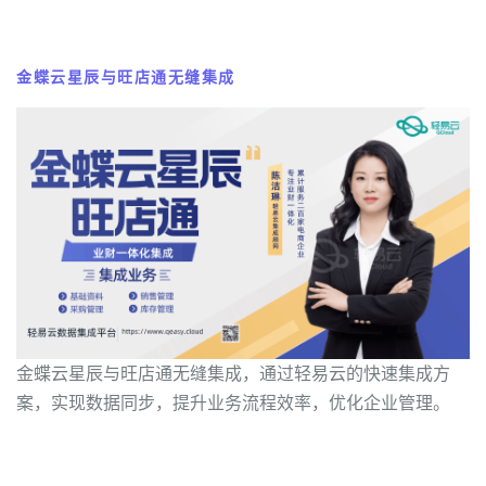
金蝶云星辰与旺店通无缝集成
金蝶云星辰与旺店通无缝集成，通过轻易云的快速集成方
案，实现数据同步，提升业务流程效率，优化企业管理。