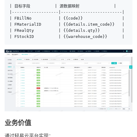
| 目标字段          | 源数据映射              |

|-------------------|-------------------------|

| FBillNo           | {{code}}                | 

| FMaterialID       | {{details.item_code}}   |

| FRealQty          | {{details.qty}}         |

| FStockID          | {{warehouse_code}}      |
业务价值
通过轻易云平台实现：