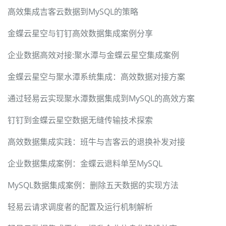
高效集成吉客云数据到MySQL的策略
金蝶云星空与钉钉高效数据集成案例分享
企业数据高效对接:聚水潭与金蝶云星空集成案例
金蝶云星空与聚水潭系统集成：高效数据对接方案
通过轻易云实现聚水潭数据集成到MySQL的高效方案
钉钉到金蝶云星空数据无缝传输技术探索
高效数据集成实践：班牛与吉客云的退换补发对接
企业数据集成案例：金蝶云退料单至MySQL
MySQL数据集成案例：删除五天数据的实现方法
轻易云请求调度者的配置及运行机制解析