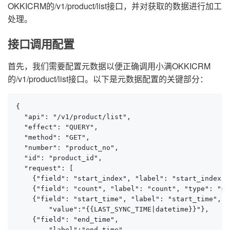
OKKICRM的/v1/product/list接口，并对获取的数据进行加工
处理。
接口调用配置
首先，我们需要配置元数据以便正确调用小满OKKICRM
的/v1/product/list接口。以下是元数据配置的关键部分：
{

  "api": "/v1/product/list",

  "effect": "QUERY",

  "method": "GET",

  "number": "product_no",

  "id": "product_id",

  "request": [

    {"field": "start_index", "label": "start_index
    {"field": "count", "label": "count", "type": "
    {"field": "start_time", "label": "start_time"
        "value":"{{LAST_SYNC_TIME|datetime}}"},

    {"field": "end_time", 

        "label":"end_time",
