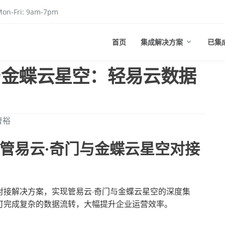
on-Fri: 9am-7pm
首页
集成解决方案
已集
与金蝶云星空：轻易云数据
曹裕
管易云·奇门与金蝶云星空对接
对接解决方案，实现管易云·奇门与金蝶云星空的深度集
可完成复杂的数据流转，大幅提升企业运营效率。