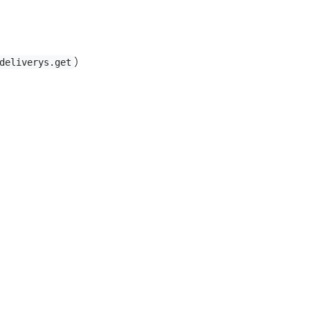
）
deliverys.get
）