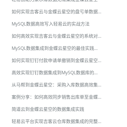
如何实现吉客云与金蝶云星空的盘亏单数据对接
MySQL数据高效写入轻易云的实战方法
如何高效实现吉客云与金蝶云星空的系统对接
MySQL数据集成到金蝶云星空的最佳实践案例分享
如何实现钉钉付款申请单撤销到金蝶云星空的数据集成
高效实现钉钉数据集成到MySQL数据库的技术案例
从马帮到金蝶云星空：采购入库数据高效集成
案例分享：如何高效同步销售出库单至金蝶云星空
简道云到金蝶云星空的数据集成实践
轻易云平台实现吉客云仓库数据集成的完整流程详解