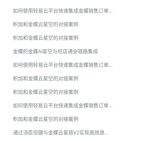
如何使用轻易云平台快速集成金蝶销售订单到小满OKKICRM
积加和金蝶云星空的对接案例
积加和金蝶云星空的对接案例
金蝶的金蝶AI星空与旺店通全链路集成
如何使用轻易云平台快速集成金蝶销售订单到小满OKKICRM
积加和金蝶云星空的对接案例
积加和金蝶云星空的对接案例
如何使用轻易云平台快速集成金蝶销售订单到小满OKKICRM
积加和金蝶云星空的对接案例
通过汤臣倍健与金蝶云星辰V2实现高效退货入库管理