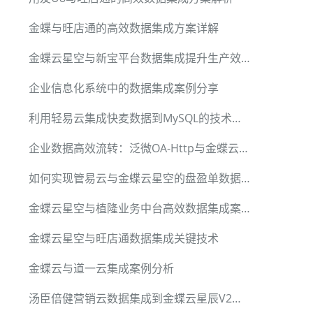
金蝶与旺店通的高效数据集成方案详解
金蝶云星空与新宝平台数据集成提升生产效率
企业信息化系统中的数据集成案例分享
利用轻易云集成快麦数据到MySQL的技术方案
企业数据高效流转：泛微OA-Http与金蝶云星空无缝集成
如何实现管易云与金蝶云星空的盘盈单数据无缝对接
金蝶云星空与植隆业务中台高效数据集成案例
金蝶云星空与旺店通数据集成关键技术
金蝶云与道一云集成案例分析
汤臣倍健营销云数据集成到金蝶云星辰V2的成功案例