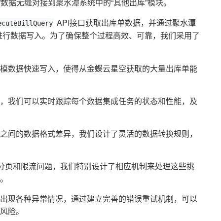
”数据无缝对接到聚水潭系统中的“其他出库”模块。
API接口获取出库单数据，并通过聚水潭
ecuteBillQuery
口进行数据写入。为了确保整个过程高效、可靠，我们采用了
模数据快速写入，使得从金蝶云星空获取的大量出库单能
，我们可以实时跟踪每个数据集成任务的状态和性能，及
之间的数据格式差异，我们设计了灵活的数据转换规则，
到分页和限流问题，我们特别设计了相应机制来处理这些挑
。
出现各种异常情况，通过建立完善的错误重试机制，可以
风险。