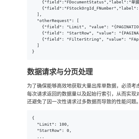
    {"field":"FDocumentStatus","label":"单据
    {"field":"FStockOrgId_FNumber","label"
  ],

  "otherRequest": [

    {"field": "Limit", "value": "{PAGINATIO
    {"field": "StartRow", "value": "{PAGINA
    {"field": "FilterString", "value": "FAp
  ]

}
数据请求与分页处理
为了确保能够高效地获取大量出库单数据，必须考
每次请求返回的数据量以及起始行索引，从而实现
还避免了因一次性请求过多数据而导致的性能问题
{

  "Limit": 100,

  "StartRow": 0,

  ...
