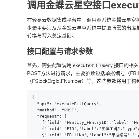
调用金蝶云星空接口execut
在轻易云数据集成平台中，调用源系统金蝶云星空
步骤主要涉及从金蝶云星空系统中提取所需的出库
转换与写入奠定基础。
接口配置与请求参数
首先，需要配置调用
接口的相关
executeBillQuery
POST方法进行请求，主要参数包括单据编号（FBil
（FStockOrgId.FNumber）等。这些参
{

  "api": "executeBillQuery",

  "method": "POST",

  "request": [

    {"field":"FEntity_FEntryID","label":"FE
    {"field":"FID","label":"实体主键","type":
    {"field":"FBillNo","label":"单据编号","typ