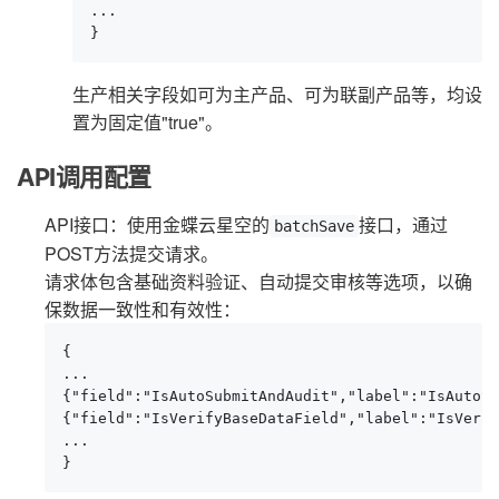
...

}
生产相关字段如可为主产品、可为联副产品等，均设
置为固定值"true"。
API调用配置
API接口：使用金蝶云星空的
接口，通过
batchSave
POST方法提交请求。
请求体包含基础资料验证、自动提交审核等选项，以确
保数据一致性和有效性：
{

...

{"field":"IsAutoSubmitAndAudit","label":"IsAutoSu
{"field":"IsVerifyBaseDataField","label":"Is
...

}