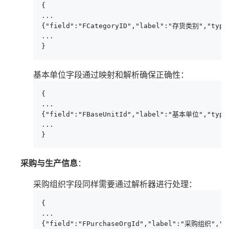
{

...

{"field":"FCategoryID","label":"存货类别","type":
...

}
基本单位字段通过映射和解析确保正确性：
{

...

{"field":"FBaseUnitId","label":"基本单位","type":
...

}
采购与生产信息
：
采购组织字段同样需要通过解析器进行处理：
{

...

{"field":"FPurchaseOrgId","label":"采购组织","typ