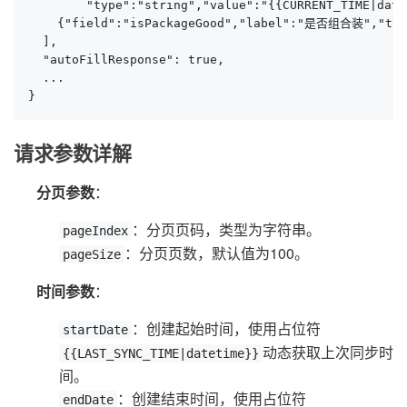
        "type":"string","value":"{{CURRENT_TIME|date
    {"field":"isPackageGood","label":"是否组合装","type
  ],

  "autoFillResponse": true,

  ...

}
请求参数详解
分页参数
：
：分页页码，类型为字符串。
pageIndex
：分页页数，默认值为100。
pageSize
时间参数
：
：创建起始时间，使用占位符
startDate
动态获取上次同步时
{{LAST_SYNC_TIME|datetime}}
间。
：创建结束时间，使用占位符
endDate