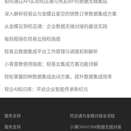
如何通过API实现旺店通与用友BIP的数据无缝集成
深入解析轻易云与金蝶云星空的销售订单数据集成方案
从金蝶云到旺店通：企业数据无缝对接的最佳实践
每刻报销在轻易云授权指南
轻易云数据集成平台工作原理与调度机制解析
小青查数使用指南：轻易云集成方案功能详解
轻松掌握四种数据集成启动方案，提升数据集成效率
轻企AI知识库：开启企业智能传承新纪元
服务支持
旺店通与金蝶对接全流程
服务支持
小满OKKICRM数据无缝对接