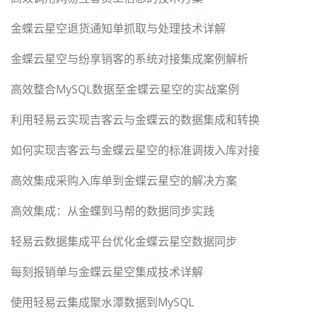
金蝶云星空退货通知单抓取与处理技术详解
金蝶云星空与纷享销客的系统对接集成案例解析
高效整合MySQL数据至金蝶云星空的实战案例
利用轻易云实现吉客云与金蝶云的数据集成和转换
如何实现吉客云与金蝶云星空的标准调拨入库对接
高效集成采购入库单到金蝶云星空的解决方案
高效集成：从金蝶到马帮的数据同步实践
轻易云数据集成平台优化金蝶云星空数据同步
每刻报销单与金蝶云星空集成技术详解
使用轻易云集成聚水潭数据到MySQL