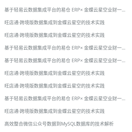
基于轻易云数据集成平台的易仓 ERP× 金蝶云星空业财一体化全链路打通解决方案
旺店通·跨境版数据集成到金蝶云星空的技术实践
旺店通·跨境版数据集成到金蝶云星空的技术实践
基于轻易云数据集成平台的易仓 ERP× 金蝶云星空业财一体化全链路打通解决方案
基于轻易云数据集成平台的易仓 ERP× 金蝶云星空业财一体化全链路打通解决方案
旺店通·跨境版数据集成到金蝶云星空的技术实践
旺店通·跨境版数据集成到金蝶云星空的技术实践
基于轻易云数据集成平台的易仓 ERP× 金蝶云星空业财一体化全链路打通解决方案
旺店通·跨境版数据集成到金蝶云星空的技术实践
高效整合微信公众号数据到MySQL数据库的技术解析