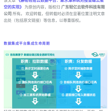
该文章
《解密轻易云数据平台：聚水潭系统对接金蝶云星
空的实现》
为原创内容，版权归
广东轻亿云软件科技有限
公司
所有。 欢迎转载，但转载时必须在显著位置注明文章
出处（包括原文链接）等信息，以尊重版权。
数据集成平台集成生命周期