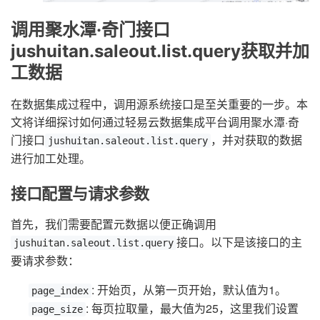
调用聚水潭·奇门接口
jushuitan.saleout.list.query获取并加
工数据
在数据集成过程中，调用源系统接口是至关重要的一步。本
文将详细探讨如何通过轻易云数据集成平台调用聚水潭·奇
门接口
，并对获取的数据
jushuitan.saleout.list.query
进行加工处理。
接口配置与请求参数
首先，我们需要配置元数据以便正确调用
接口。以下是该接口的主
jushuitan.saleout.list.query
要请求参数：
: 开始页，从第一页开始，默认值为1。
page_index
: 每页拉取量，最大值为25，这里我们设置
page_size