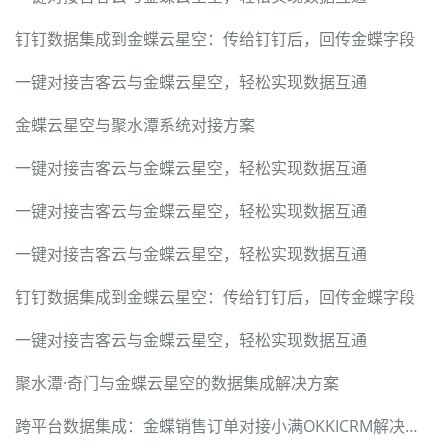
钉钉数据集成到金蝶云星空：传给钉钉后，回传金蝶字段
一键对接吉客云与金蝶云星空，轻松实现数据互通
金蝶云星空与聚水潭系统对接方案
一键对接吉客云与金蝶云星空，轻松实现数据互通
一键对接吉客云与金蝶云星空，轻松实现数据互通
一键对接吉客云与金蝶云星空，轻松实现数据互通
钉钉数据集成到金蝶云星空：传给钉钉后，回传金蝶字段
一键对接吉客云与金蝶云星空，轻松实现数据互通
聚水潭·奇门与金蝶云星空的数据集成解决方案
跨平台数据集成：金蝶销售订单对接小满OKKICRM解决方案