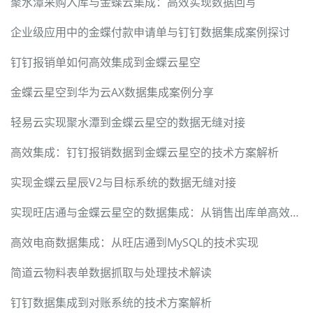
聚水潭采购入库与金蝶云集成：高效实现数据回写
企业级应用中的金蝶付款申请单与钉钉数据集成案例探讨
钉钉报销单如何高效集成到金蝶云星空
金蝶云星空到华为云AX数据集成案例分享
轻易云实现聚水潭到金蝶云星空的数据无缝对接
高效集成：钉钉报销数据到金蝶云星空的技术方案解析
实现金蝶云星辰V2与目标系统的数据无缝对接
实现旺店通与金蝶云星空的数据集成：从销售出库单高效对接入手
高效电商数据集成：从旺店通到MySQL的技术实现
简道云物料表单数据抓取与处理技术解读
钉钉数据集成到对账系统的技术方案解析