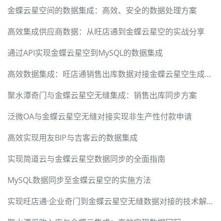
金蝶云星空间的数据集成：高效、安全的数据处理方案
高效集成供应商数据：从旺店通到金蝶云星空的实战分享
通过API实现金蝶云星空到MySQL的数据集成
高效数据集成：旺店通销售出库数据对接金蝶云星空生成应收单
聚水潭奇门与金蝶云星空无缝集成：销售出库同步方案
泛微OA与金蝶云星空无缝对接实现非生产性付款申请
高效实现用友BIP与吉客云的数据集成
实现简道云与金蝶云星空数据同步的全面指南
MySQL数据同步至金蝶云星空的实施方法
实现旺店通·企业奇门到金蝶云星空无缝数据对接的技术解决方案