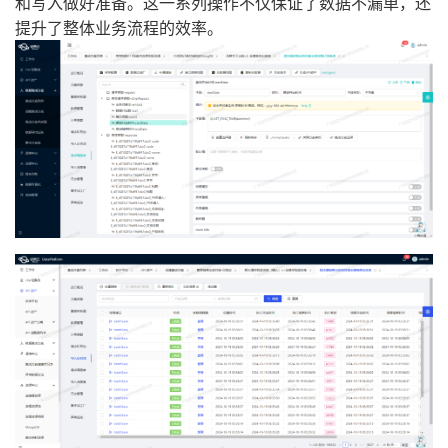
和写入做好准备。这一系列操作不仅保证了数据不漏单，还
提升了整体业务流程的效率。