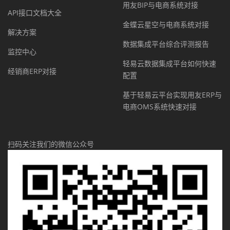
用友BIP与电商系统对接
API接口文档大全
金蝶云星空与电商系统对接
解决方案
数据集成平台综合评测报告
监控中心
轻易云数据集成平台如何快速
经销商ERP对接
配置
基于轻易云平台实现用友ERP与
电商OMS系统快速对接
扫码关注我们的微信公众号