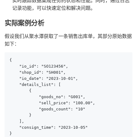
实时跟踪数据集成任务的状态和性能。同时，通过日志
记录功能，可以快速定位和解决问题。
实际案例分析
假设我们从聚水潭获取了一条销售出库单，其部分原始数据
如下：
{

    "io_id": "SO123456",

    "shop_id": "SH001",

    "io_date": "2023-10-01",

    "details_list": [

        {

            "goods_no": "G001",

            "sell_price": "100.00",

            "goods_count": "10"

        }

    ],

    "consign_time": "2023-10-05"

}