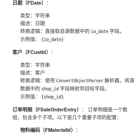
日期（FDate）
：
类型：字符串
描述：日期
转换逻辑：直接取自源数据中的
字段。
io_date
示例值：
{io_date}
客户（FCustId）
：
类型：字符串
描述：客户
转换逻辑：使用
解析器，将源
ConvertObjectParser
数据中的
字段映射到目标字段。
shop_id
示例值：
{shop_id}
订单明细（FSaleOrderEntry）
： 订单明细是一个数
组，包含多个子项。以下是几个重要子项的配置：
物料编码（FMaterialId）
：