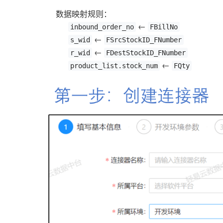
数据映射规则：
←
inbound_order_no
FBillNo
←
s_wid
FSrcStockID_FNumber
←
r_wid
FDestStockID_FNumber
←
product_list.stock_num
FQty