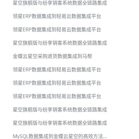
星空旗舰版与纷享销客系统数据全链路集成
领星ERP数据集成到轻易云数据集成平台
领星ERP数据集成到轻易云数据集成平台
星空旗舰版与纷享销客系统数据全链路集成
金蝶云星空采购退货数据集成到马帮
领星ERP数据集成到轻易云数据集成平台
领星ERP数据集成到轻易云数据集成平台
领星ERP数据集成到轻易云数据集成平台
星空旗舰版与纷享销客系统数据全链路集成
星空旗舰版与纷享销客系统数据全链路集成
MySQL数据集成到金蝶云星空的高效方法详解