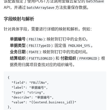
该配置指定了使用POST方法调用金蝶云星空的
batchSave
API，并通过
方法批量保存数据。
batchArraySave
字段映射与解析
针对具体字段，需要进行详细的映射和解析。例如：
单据编号
(
): 映射到钉钉中的业务ID。
FBillNo
单据类型
(
): 固定值
。
FBillTypeID
FKDLX04_SYS
业务日期
(
): 映射到钉钉中的完成时间。
FDATE
结算组织
(
) 和
付款组织
(
): 根
FSETTLEORGID
FPAYORGID
据费用归属项目查找对应的组织编号。
{

  "field": "FBillNo",

  "label": "单据编号",

  "type": "string",

  "describe": "单据编号",

  "value": "{{extend.business_id}}"

},
