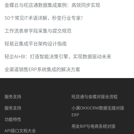
金蝶云与旺店通数据集成案例：高效同步实现
50个常见IT术语详解，秒变行业专家！
工作流表单字段采集与提交规范
轻易云集成平台架构设计指南
轻企AI+BI：打造智能决策引擎，实现数据驱动未来
全渠道销售ERP系统集成的解决方案
服务支持
旺店通与金蝶对接全流程
服务支持
小满OKKICRM数据无缝对接
ERP
功能特性
用友BIP与电商系统对接
API接口文档大全