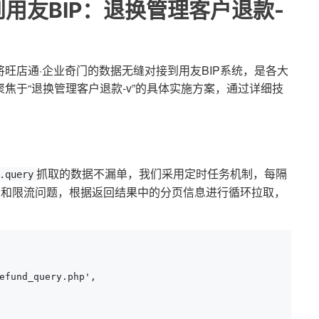
用友BIP：退换管理客户退款-
旺店通·企业奇门的数据无缝对接到用友BIP系统，是各大
焦于“退换管理客户退款-v”的具体实施方案，通过详细技
抓取的数据不漏单，我们采用定时任务机制，每隔
.query
制和限流问题，根据返回结果中的分页信息进行循环拉取，
efund_query.php',
