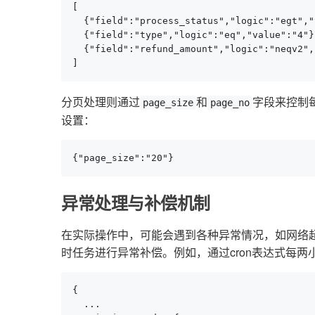
[

  {"field":"process_status","logic":"egt","
  {"field":"type","logic":"eq","value":"4"},
  {"field":"refund_amount","logic":"neqv2",
]
分页处理则通过
和
字段来控制
page_size
page_no
设置：
{"page_size":"20"}
异常处理与补偿机制
在实际操作中，可能会遇到各种异常情况，如网络
时任务进行异常补偿。例如，通过cron表达式每
{

  ...
