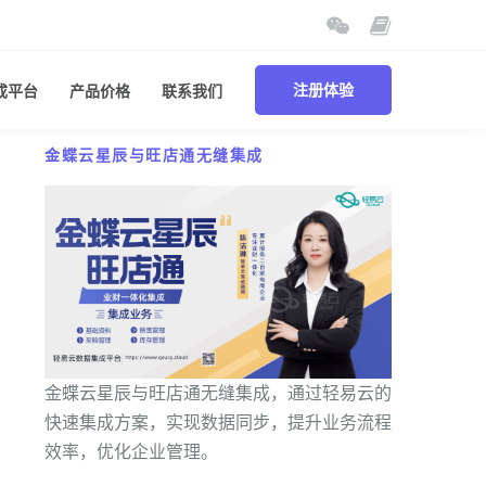
成平台
产品价格
联系我们
注册体验
金蝶云星辰与旺店通无缝集成
金蝶云星辰与旺店通无缝集成，通过轻易云的
快速集成方案，实现数据同步，提升业务流程
效率，优化企业管理。