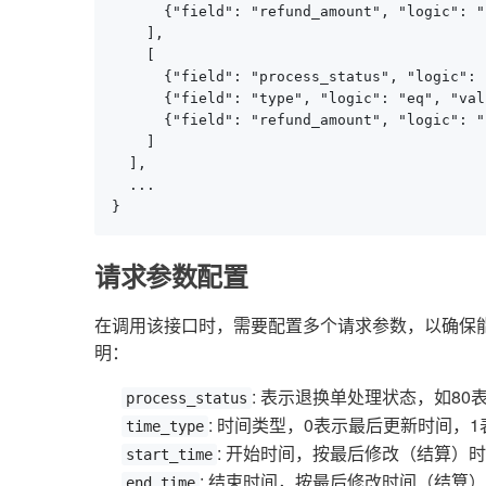
      {"field": "refund_amount", "logic": "
    ],

    [

      {"field": "process_status", "logic": 
      {"field": "type", "logic": "eq", "val
      {"field": "refund_amount", "logic": "
    ]

  ],

  ...

}
请求参数配置
在调用该接口时，需要配置多个请求参数，以确保
明：
: 表示退换单处理状态，如80
process_status
: 时间类型，0表示最后更新时间，
time_type
: 开始时间，按最后修改（结算）
start_time
: 结束时间，按最后修改时间（结算
end_time