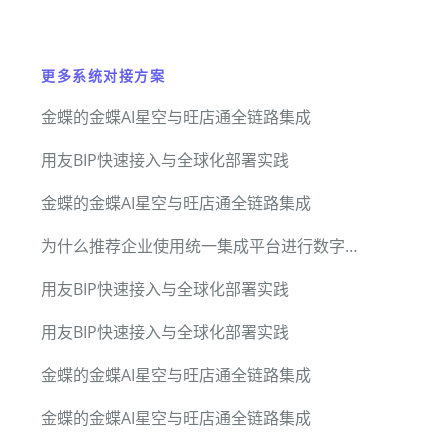
更多系统对接方案
金蝶的金蝶AI星空与旺店通全链路集成
用友BIP快速接入与全球化部署实践
金蝶的金蝶AI星空与旺店通全链路集成
为什么推荐企业使用统一集成平台进行数字化转型
用友BIP快速接入与全球化部署实践
用友BIP快速接入与全球化部署实践
金蝶的金蝶AI星空与旺店通全链路集成
金蝶的金蝶AI星空与旺店通全链路集成