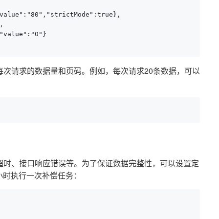
value":"80","strictMode":true},



"value":"0"}

每次请求的数据量和页码。例如，每次请求20条数据，可以
超时、接口响应错误等。为了保证数据完整性，可以设置定
两小时执行一次补偿任务：