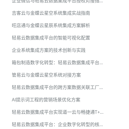
企业微信与轻易云数据集成平台授权对接指南
吉客云与金蝶云星空系统集成实战指南
旺店通与金蝶云星辰系统集成方案解析
轻易云数据集成平台的智能可视化配置
企业系统集成方案的技术创新与实践
箱包制造数字化转型：轻易云数据集成平台助力订单处理效率提升
管易云与金蝶云星空系统对接方案
轻易云数据集成平台的跨方案数据关联工厂开发指南
AI提示词工程的营销场景优化方案
轻易云数据集成平台实现道一云与畅捷通T+无缝对接
轻易云数据集成平台：企业数字化转型的核心引擎