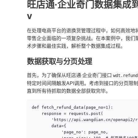
旺店通·企业奇门数据集成到
v
在处理电商平台的退换货管理过程中，如何高效地将
零售企业面临的一项复杂挑战。在本案例中，我们聚
术步骤和最佳实践，解析整个数据集成过程。
数据获取与分页处理
首先，为了确保从旺店通·企业奇门接口
wdt.refund
特定时间间隔触发API调用。考虑到接口的分页限
直到所有待抓取的数据全部获取完毕。
def fetch_refund_data(page_no=1):

    response = requests.post(

        'https://api.wangdian.cn/openapi2/r
        data={

            'page_no': page_no,
