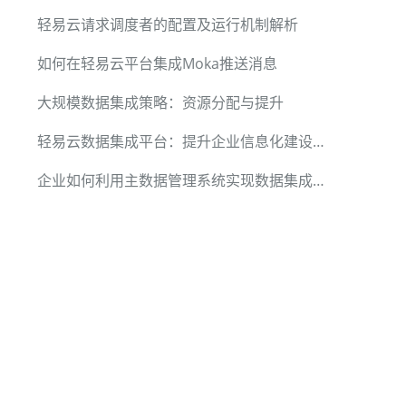
轻易云请求调度者的配置及运行机制解析
如何在轻易云平台集成Moka推送消息
大规模数据集成策略：资源分配与提升
轻易云数据集成平台：提升企业信息化建设效率
企业如何利用主数据管理系统实现数据集成与共享
t_time作为开始时间，格式：yyyy-MM-dd HH:mm:ss","value":"{{LA
ime作为结束时间，格式：yyyy-MM-dd HH:mm:ss","value":"{{CURREN