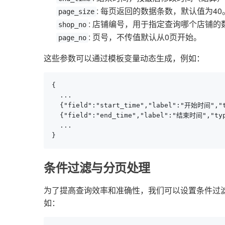
: 每页返回的数据条数，默认值为40
page_size
: 店铺编号，用于指定查询哪个店铺的
shop_no
: 页号，不传值默认从0页开始。
page_no
这些参数可以通过模板变量动态生成，例如：
{

  ...

  {"field":"start_time","label":"开始时间"
  {"field":"end_time","label":"结束时间","
  ...

}
条件过滤与分页处理
为了提高查询效率和准确性，我们可以设置条件过
如：