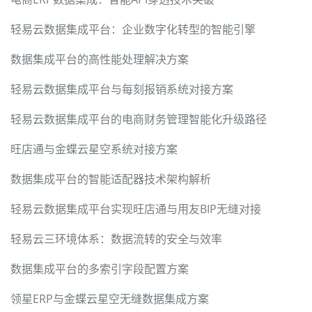
轻易云数据集成平台：企业数字化转型的智能引擎
数据集成平台的高性能处理解决方案
轻易云数据集成平台与每刻报销系统对接方案
轻易云数据集成平台的电商财务管理智能化升级路径
旺店通与金蝶云星空系统对接方案
数据集成平台的智能适配器技术架构解析
轻易云数据集成平台实现旺店通与用友BIP无缝对接
轻易云三环境体系：数据流转的安全与效率
数据集成平台的多索引字段配置方案
领星ERP与金蝶云星空无缝数据集成方案