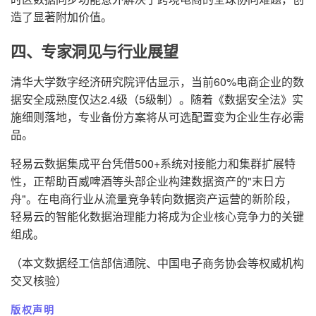
造了显著附加价值。
四、专家洞见与行业展望
清华大学数字经济研究院评估显示，当前60%电商企业的数
据安全成熟度仅达2.4级（5级制）。随着《数据安全法》实
施细则落地，专业备份方案将从可选配置变为企业生存必需
品。
轻易云数据集成平台凭借500+系统对接能力和集群扩展特
性，正帮助百威啤酒等头部企业构建数据资产的"末日方
舟"。在电商行业从流量竞争转向数据资产运营的新阶段，
轻易云的智能化数据治理能力将成为企业核心竞争力的关键
组成。
（本文数据经工信部信通院、中国电子商务协会等权威机构
交叉核验）
版权声明