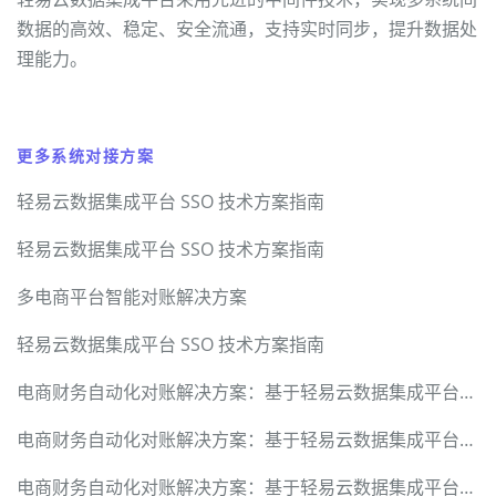
数据的高效、稳定、安全流通，支持实时同步，提升数据处
理能力。
更多系统对接方案
轻易云数据集成平台 SSO 技术方案指南
轻易云数据集成平台 SSO 技术方案指南
多电商平台智能对账解决方案
轻易云数据集成平台 SSO 技术方案指南
电商财务自动化对账解决方案：基于轻易云数据集成平台的最佳实践
电商财务自动化对账解决方案：基于轻易云数据集成平台的最佳实践
电商财务自动化对账解决方案：基于轻易云数据集成平台的最佳实践