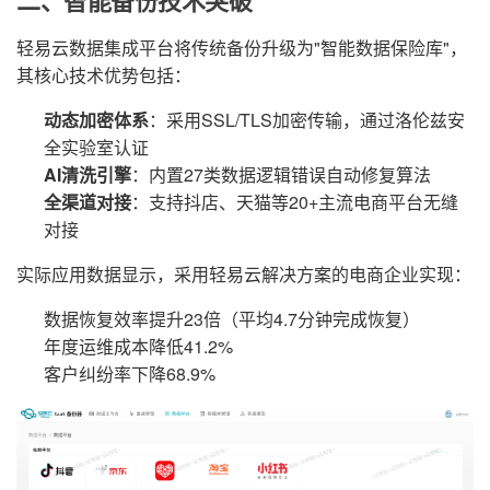
二、智能备份技术突破
轻易云数据集成平台将传统备份升级为"智能数据保险库"，
其核心技术优势包括：
动态加密体系
：采用SSL/TLS加密传输，通过洛伦兹安
全实验室认证
AI清洗引擎
：内置27类数据逻辑错误自动修复算法
全渠道对接
：支持抖店、天猫等20+主流电商平台无缝
对接
实际应用数据显示，采用轻易云解决方案的电商企业实现：
数据恢复效率提升23倍（平均4.7分钟完成恢复）
年度运维成本降低41.2%
客户纠纷率下降68.9%