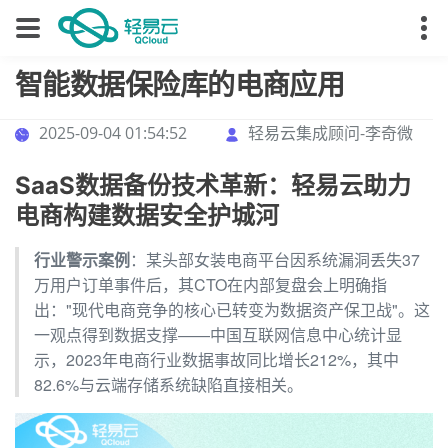
智能数据保险库的电商应用
2025-09-04 01:54:52
轻易云集成顾问-李奇微
SaaS数据备份技术革新：轻易云助力
电商构建数据安全护城河
行业警示案例
：某头部女装电商平台因系统漏洞丢失37
万用户订单事件后，其CTO在内部复盘会上明确指
出："现代电商竞争的核心已转变为数据资产保卫战"。这
一观点得到数据支撑——中国互联网信息中心统计显
示，2023年电商行业数据事故同比增长212%，其中
82.6%与云端存储系统缺陷直接相关。