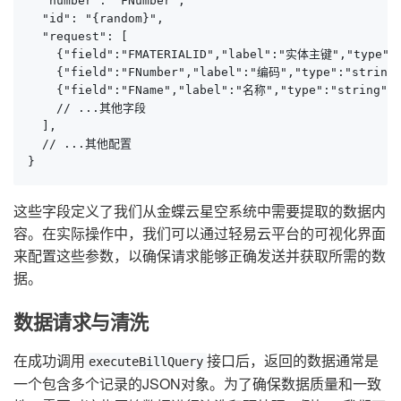
  "number": "FNumber",

  "id": "{random}",

  "request": [

    {"field":"FMATERIALID","label":"实体主键","type":"s
    {"field":"FNumber","label":"编码","type":"string"
    {"field":"FName","label":"名称","type":"string","
    // ...其他字段

  ],

  // ...其他配置

}
这些字段定义了我们从金蝶云星空系统中需要提取的数据内
容。在实际操作中，我们可以通过轻易云平台的可视化界面
来配置这些参数，以确保请求能够正确发送并获取所需的数
据。
数据请求与清洗
在成功调用
接口后，返回的数据通常是
executeBillQuery
一个包含多个记录的JSON对象。为了确保数据质量和一致