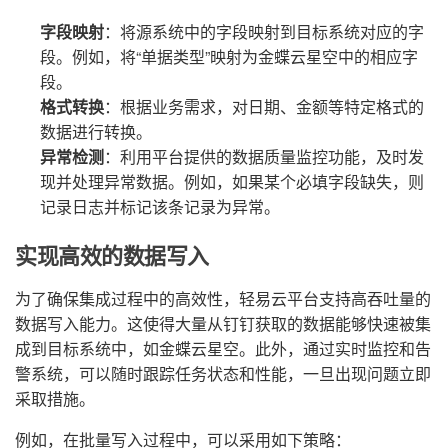
字段映射
：将源系统中的字段映射到目标系统对应的字
段。例如，将“单据类型”映射为金蝶云星空中的相应字
段。
格式转换
：根据业务需求，对日期、金额等特定格式的
数据进行转换。
异常检测
：利用平台提供的数据质量监控功能，及时发
现并处理异常数据。例如，如果某个必填字段缺失，则
记录日志并标记该条记录为异常。
实现高效的数据写入
为了确保集成过程中的高效性，轻易云平台支持高吞吐量的
数据写入能力。这使得大量从钉钉获取的数据能够快速被集
成到目标系统中，如金蝶云星空。此外，通过实时监控和告
警系统，可以随时跟踪任务状态和性能，一旦出现问题立即
采取措施。
例如，在批量写入过程中，可以采用如下策略：