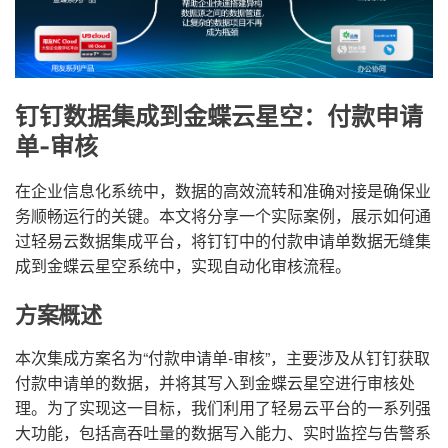
钉钉数据集成到金蝶云星空：付款申请
单-审核
在企业信息化系统中，数据的高效流转和准确对接是确保业
务顺畅运行的关键。本文将分享一个实际案例，展示如何通
过轻易云数据集成平台，将钉钉中的付款申请单数据无缝集
成到金蝶云星空系统中，实现自动化审核流程。
方案概述
本次集成方案名为“付款申请单-审核”，主要涉及从钉钉获取
付款申请单的数据，并将其写入到金蝶云星空进行审核处
理。为了实现这一目标，我们利用了轻易云平台的一系列强
大功能，包括高吞吐量的数据写入能力、实时监控与告警系