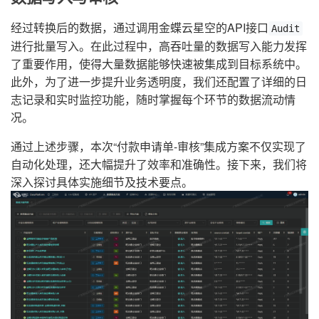
经过转换后的数据，通过调用金蝶云星空的API接口
Audit
进行批量写入。在此过程中，高吞吐量的数据写入能力发挥
了重要作用，使得大量数据能够快速被集成到目标系统中。
此外，为了进一步提升业务透明度，我们还配置了详细的日
志记录和实时监控功能，随时掌握每个环节的数据流动情
况。
通过上述步骤，本次“付款申请单-审核”集成方案不仅实现了
自动化处理，还大幅提升了效率和准确性。接下来，我们将
深入探讨具体实施细节及技术要点。