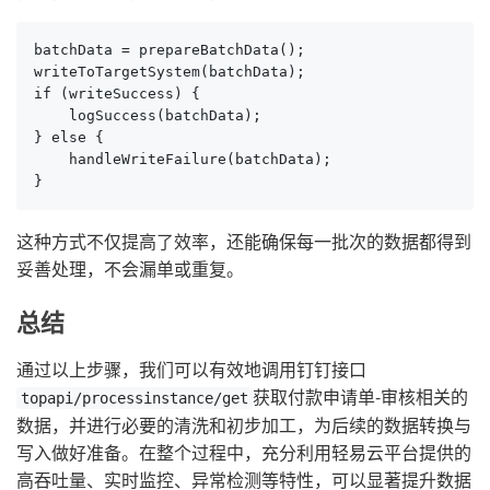
batchData = prepareBatchData();

writeToTargetSystem(batchData);

if (writeSuccess) {

    logSuccess(batchData);

} else {

    handleWriteFailure(batchData);

}
这种方式不仅提高了效率，还能确保每一批次的数据都得到
妥善处理，不会漏单或重复。
总结
通过以上步骤，我们可以有效地调用钉钉接口
获取付款申请单-审核相关的
topapi/processinstance/get
数据，并进行必要的清洗和初步加工，为后续的数据转换与
写入做好准备。在整个过程中，充分利用轻易云平台提供的
高吞吐量、实时监控、异常检测等特性，可以显著提升数据