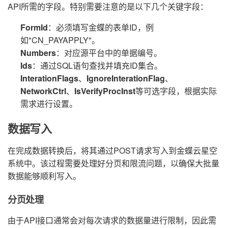
API所需的字段。特别需要注意的是以下几个关键字段：
FormId
：必须填写金蝶的表单ID，例
如"CN_PAYAPPLY"。
Numbers
：对应源平台中的单据编号。
Ids
：通过SQL语句查找并填充ID集合。
InterationFlags
、
IgnoreInterationFlag
、
NetworkCtrl
、
IsVerifyProcInst
等可选字段，根据实际
需求进行设置。
数据写入
在完成数据转换后，将其通过POST请求写入到金蝶云星空
系统中。该过程需要处理好分页和限流问题，以确保大批量
数据能够顺利写入。
分页处理
由于API接口通常会对每次请求的数据量进行限制，因此需