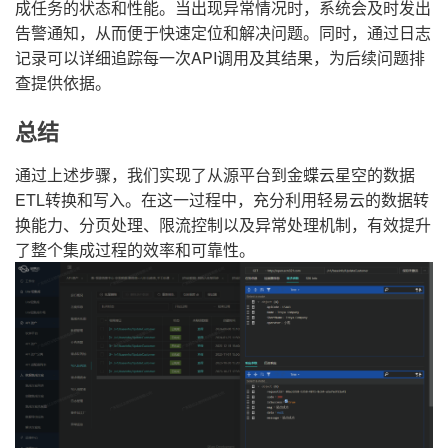
成任务的状态和性能。当出现异常情况时，系统会及时发出
告警通知，从而便于快速定位和解决问题。同时，通过日志
记录可以详细追踪每一次API调用及其结果，为后续问题排
查提供依据。
总结
通过上述步骤，我们实现了从源平台到金蝶云星空的数据
ETL转换和写入。在这一过程中，充分利用轻易云的数据转
换能力、分页处理、限流控制以及异常处理机制，有效提升
了整个集成过程的效率和可靠性。