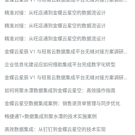
精准对接：从旺店通到金蝶云星空的数据流设计
精准对接：从旺店通到金蝶云星空的数据流设计
精准对接：从旺店通到金蝶云星空的数据流设计
金蝶云星辰 V1 与轻易云数据集成平台无缝对接方案调研报告
企业信息化建设应如何借助集成平台完成数字化转型
金蝶云星辰 V1 与轻易云数据集成平台无缝对接方案调研报告
如何将聚水潭数据集成到金蝶云星空：高效操作指南
金蝶云星空数据集成案例：销售退货单管理与同步优化
畅捷通T+数据集成到聚水潭的技术实施案例
高效数据集成：从钉钉到金蝶云星空的技术实现