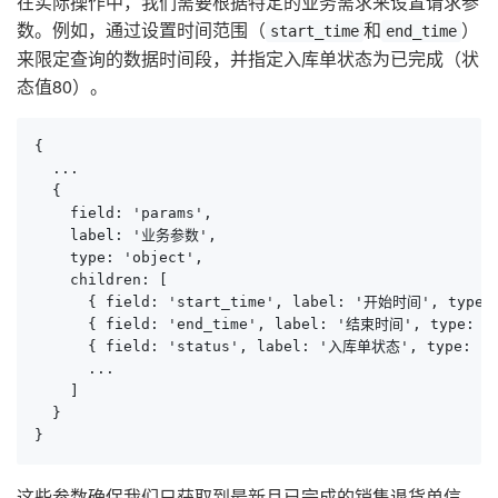
在实际操作中，我们需要根据特定的业务需求来设置请求参
数。例如，通过设置时间范围（
和
）
start_time
end_time
来限定查询的数据时间段，并指定入库单状态为已完成（状
态值80）。
{

  ...

  {

    field: 'params',

    label: '业务参数',

    type: 'object',

    children: [

      { field: 'start_time', label: '开始时间', type: '
      { field: 'end_time', label: '结束时间', type: 'st
      { field: 'status', label: '入库单状态', type: 'st
      ...

    ]

  }

}
这些参数确保我们只获取到最新且已完成的销售退货单信