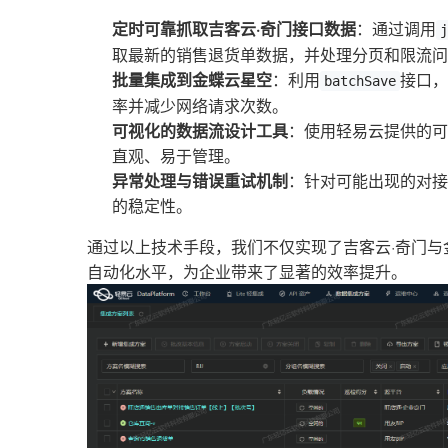
定时可靠抓取吉客云·奇门接口数据
：通过调用
j
取最新的销售退货单数据，并处理分页和限流问
批量集成到金蝶云星空
：利用
接口，
batchSave
率并减少网络请求次数。
可视化的数据流设计工具
：使用轻易云提供的可
直观、易于管理。
异常处理与错误重试机制
：针对可能出现的对接
的稳定性。
通过以上技术手段，我们不仅实现了吉客云·奇门
自动化水平，为企业带来了显著的效率提升。