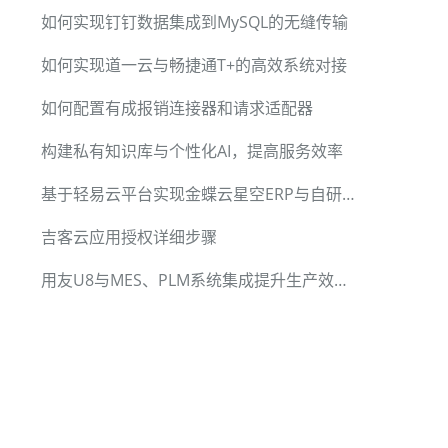
如何实现钉钉数据集成到MySQL的无缝传输
如何实现道一云与畅捷通T+的高效系统对接
如何配置有成报销连接器和请求适配器
构建私有知识库与个性化AI，提高服务效率
基于轻易云平台实现金蝶云星空ERP与自研MES系统的数据集成
吉客云应用授权详细步骤
用友U8与MES、PLM系统集成提升生产效率与产品质量