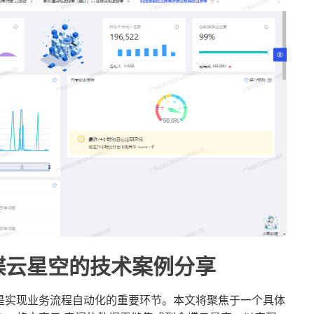
蝶云星空的技术案例分享
是实现业务流程自动化的重要环节。本文将聚焦于一个具体