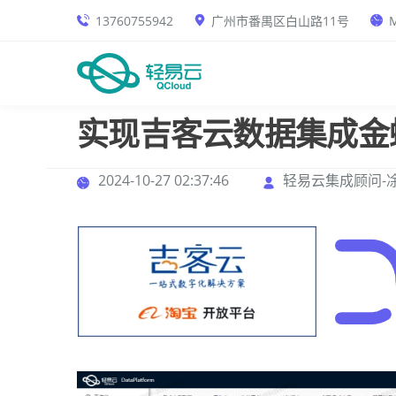
13760755942
广州市番禺区白山路11号
M
实现吉客云数据集成金
2024-10-27 02:37:46
轻易云集成顾问-