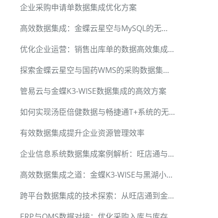
企业采购申请单数据集成优化方案
高效数据集成：金蝶云星空与MySQL的无缝连接
优化企业运营：销售出库单的数据高效集成方案
探索金蝶云星空与国药WMS的采购数据集成方案
管易云与金蝶K3-WISE数据集成的高效方案
如何实现汤臣倍健数据与畅捷通T+系统的无缝集成
有效数据集成提升企业资源管理效率
企业信息系统数据集成案例解析：旺店通与金蝶云星空
高效数据集成之道：金蝶K3-WISE与黑湖小工单案例解析
跨平台数据集成的技术探索：从旺店通到金蝶云星空
ERP与OMS数据对接：优化采购入库与库存管理