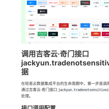
调用吉客云·奇门接口
jackyun.tradenotsensi
据
在轻易云数据集成平台的生命周期中，第一步是调用
通过吉客云·奇门接口
jackyun.tradenotsensitivei
处理。
接口调用配置