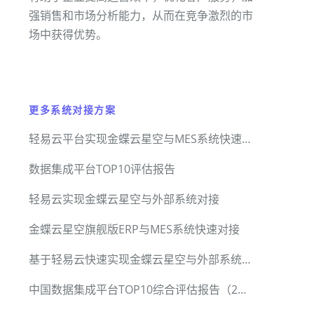
强销售和市场分析能力，从而在竞争激烈的市
场中获得优势。
更多系统对接方案
轻易云平台实现金蝶云星空与MES系统快速对接
数据集成平台TOP10评估报告
轻易云实现金蝶云星空与外部系统对接
金蝶云星空旗舰版ERP与MES系统快速对接
基于轻易云快速实现金蝶云星空与外部系统对接集成操作指引
中国数据集成平台TOP10综合评估报告（2025）