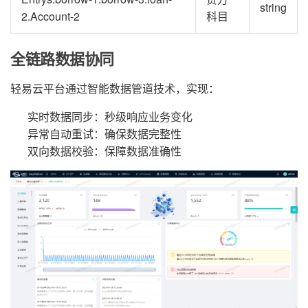
string
2.Account-2
科目
全链路数据协同
轻易云平台通过智能数据管道技术，实现：
实时数据同步：秒级响应业务变化
异常自动重试：确保数据完整性
双向数据校验：保障数据准确性