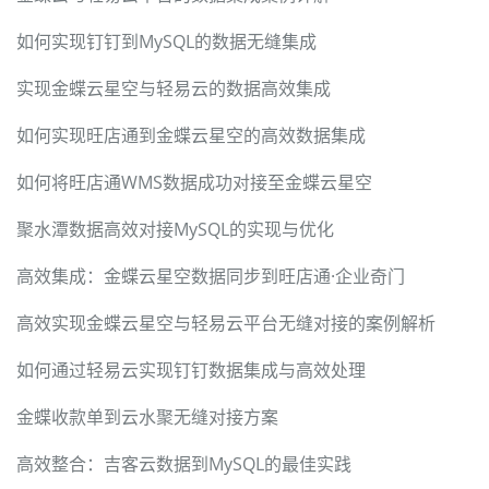
如何实现钉钉到MySQL的数据无缝集成
实现金蝶云星空与轻易云的数据高效集成
如何实现旺店通到金蝶云星空的高效数据集成
如何将旺店通WMS数据成功对接至金蝶云星空
聚水潭数据高效对接MySQL的实现与优化
高效集成：金蝶云星空数据同步到旺店通·企业奇门
高效实现金蝶云星空与轻易云平台无缝对接的案例解析
如何通过轻易云实现钉钉数据集成与高效处理
金蝶收款单到云水聚无缝对接方案
高效整合：吉客云数据到MySQL的最佳实践