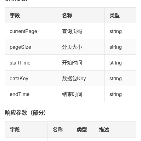
字段
名称
类型
currentPage
查询页码
string
pageSize
分页大小
string
startTime
开始时间
string
dataKey
数据包Key
string
endTime
结束时间
string
响应参数（部分）
字段
名称
类型
描述