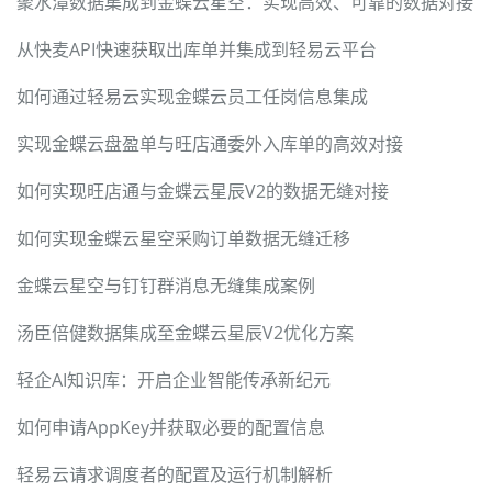
聚水潭数据集成到金蝶云星空：实现高效、可靠的数据对接
从快麦API快速获取出库单并集成到轻易云平台
如何通过轻易云实现金蝶云员工任岗信息集成
实现金蝶云盘盈单与旺店通委外入库单的高效对接
如何实现旺店通与金蝶云星辰V2的数据无缝对接
如何实现金蝶云星空采购订单数据无缝迁移
金蝶云星空与钉钉群消息无缝集成案例
汤臣倍健数据集成至金蝶云星辰V2优化方案
轻企AI知识库：开启企业智能传承新纪元
如何申请AppKey并获取必要的配置信息
轻易云请求调度者的配置及运行机制解析