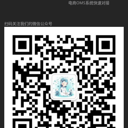
电商OMS系统快速对接
扫码关注我们的微信公众号