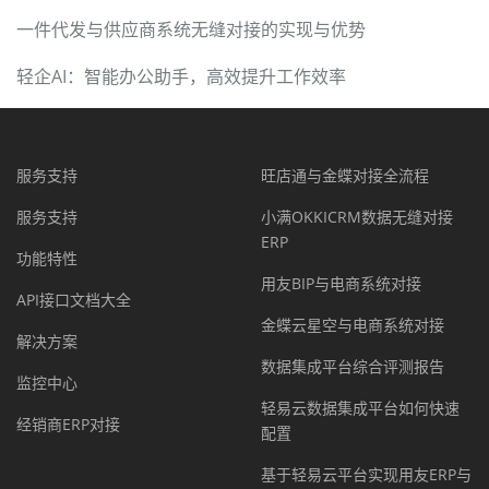
一件代发与供应商系统无缝对接的实现与优势
轻企AI：智能办公助手，高效提升工作效率
服务支持
旺店通与金蝶对接全流程
服务支持
小满OKKICRM数据无缝对接
ERP
功能特性
用友BIP与电商系统对接
API接口文档大全
金蝶云星空与电商系统对接
解决方案
数据集成平台综合评测报告
监控中心
轻易云数据集成平台如何快速
经销商ERP对接
配置
基于轻易云平台实现用友ERP与