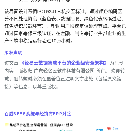
该界面设计遵循ISO 9241人机交互标准，通过颜色编码区
分不同处理阶段（蓝色表示数据抽取、绿色代表转换过程、
红色标识加载环节），帮助用户快速定位处理节点。平台已
通过国家等保三级认证，在金融、制造等行业头部企业的生
产环境中稳定运行超过10万小时。
版权声明
该文章
《轻易云数据集成平台的企业级安全架构》
为原创
内容，版权归
广东轻亿云软件科技有限公司
所有。 欢迎转
载，但转载时必须在显著位置注明文章出处（包括原文链
接）等信息，以尊重版权。
百威BEES系统与经销商ERP对接