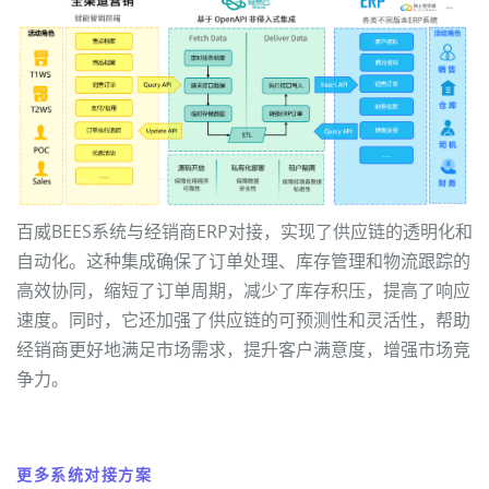
百威BEES系统与经销商ERP对接，实现了供应链的透明化和
自动化。这种集成确保了订单处理、库存管理和物流跟踪的
高效协同，缩短了订单周期，减少了库存积压，提高了响应
速度。同时，它还加强了供应链的可预测性和灵活性，帮助
经销商更好地满足市场需求，提升客户满意度，增强市场竞
争力。
更多系统对接方案