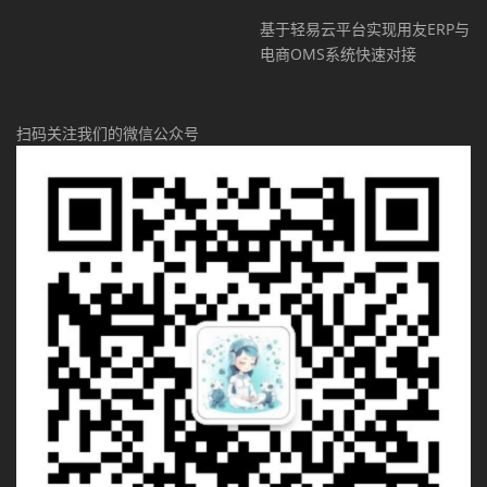
基于轻易云平台实现用友ERP与
电商OMS系统快速对接
扫码关注我们的微信公众号