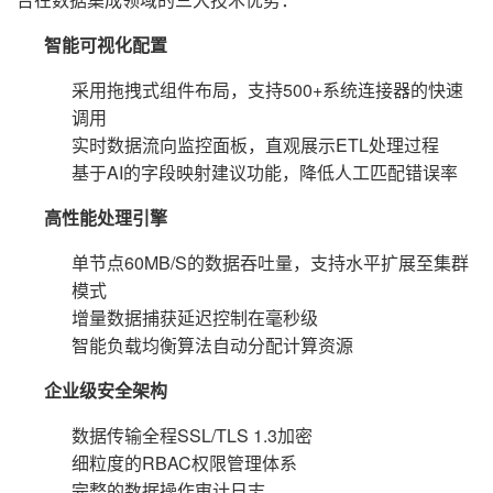
智能可视化配置
采用拖拽式组件布局，支持500+系统连接器的快速
调用
实时数据流向监控面板，直观展示ETL处理过程
基于AI的字段映射建议功能，降低人工匹配错误率
高性能处理引擎
单节点60MB/S的数据吞吐量，支持水平扩展至集群
模式
增量数据捕获延迟控制在毫秒级
智能负载均衡算法自动分配计算资源
企业级安全架构
数据传输全程SSL/TLS 1.3加密
细粒度的RBAC权限管理体系
完整的数据操作审计日志