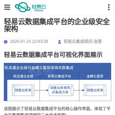
轻易云数据集成平台的企业级安全
架构
2026-01-25 22:43:28
轻易云集成顾问-张雯
轻易云数据集成平台可视化界面展示
该图展示了轻易云数据集成平台的核心操作界面，体现了平
台在数据集成领域的三大技术优势：