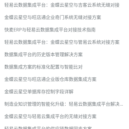
轻易云数据集成平台：金蝶云星空与吉客云系统无缝对接
金蝶云星空与旺店通企业奇门系统无缝对接方案
快麦ERP与轻易云数据集成平台对接技术指南
轻易云数据集成平台：金蝶云星空与管易云系统对接方案
数据集成平台的历史版本管理解决方案
数据集成方案的标准化配置与智能比对
金蝶云星空与旺店通企业版仓库数据集成方案
金蝶云星空单据库存控制字段详解
制造业知识管理的智能化升级：轻易云数据集成平台解决方案
金蝶云星空与轻易云集成平台的无缝对接方案
轻易云数据集成平台的供应链数据同步方案