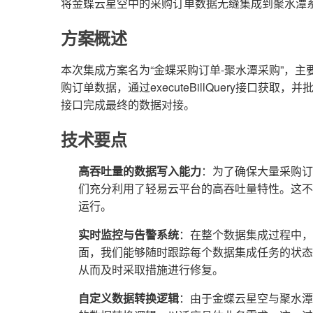
将金蝶云星空中的采购订单数据无缝集成到聚水潭
方案概述
本次集成方案名为“金蝶采购订单-聚水潭采购”，
购订单数据，通过executeBillQuery接口获取，并批量
接口完成最终的数据对接。
技术要点
高吞吐量的数据写入能力
：为了确保大量采购订
们充分利用了轻易云平台的高吞吐量特性。这不
运行。
实时监控与告警系统
：在整个数据集成过程中，
面，我们能够随时跟踪每个数据集成任务的状态
从而及时采取措施进行修复。
自定义数据转换逻辑
：由于金蝶云星空与聚水潭