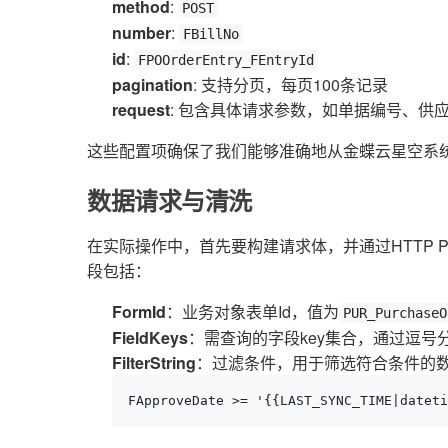
method
:
POST
number
:
FBillNo
id
:
FPOOrderEntry_FEntryId
pagination
: 支持分页，每页100条记录
request
: 包含具体请求参数，如单据编号、供
这些配置项确保了我们能够准确地从金蝶云星空系
数据请求与清洗
在实际操作中，首先要构建请求体，并通过HTTP 
段包括：
FormId
：业务对象表单Id，值为
PUR_PurchaseO
FieldKeys
：需查询的字段key集合，通过逗号
FilterString
：过滤条件，用于筛选符合条件的
FApproveDate >= '{{LAST_SYNC_TIME|dateti