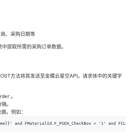
应商、采购日期等
统中提取所需的采购订单数据。
POST方法将其发送至金蝶云星空API。请求体中的关键字
。
rder
分隔。
数据。例如：
me}}' and FMaterialId.F_PSEH_CheckBox = '1' and FCLOSEST