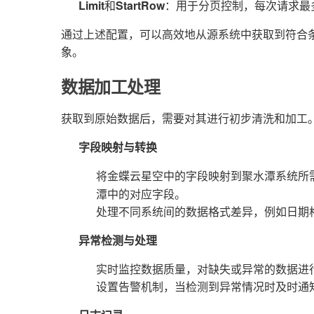
Limit
和
StartRow
：用于分页控制，每次请求最多
通过上述配置，可以高效地从源系统中获取到符合
象。
数据加工处理
获取到原始数据后，需要对其进行初步清洗和加工
字段映射与转换
将金蝶云星空中的字段映射到聚水潭系统所
潭中的对应字段。
处理不同系统间的数据格式差异，例如日期
异常检测与处理
实时监控数据质量，对缺失或异常的数据进
设置告警机制，当检测到异常情况时及时通