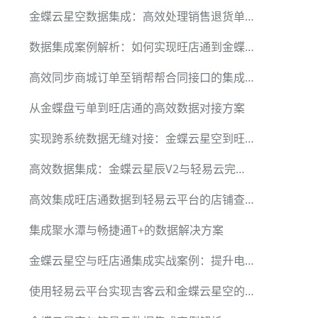
金蝶云星空数据集成：高效处理销售退货单数据的解决方案
数据集成案例解析：如何实现旺店通到金蝶云星空的无缝对接
高效同步商城订单至销帮帮合同接口的集成案例
从金蝶盘亏单到旺店通的高效数据对接方案
实现跨系统数据无缝对接：金蝶云星空到旺店通的典型案例
高效数据集成：金蝶云星辰V2与轻易云完美对接方案
高效集成旺店通数据到轻易云平台的店铺查询流程
集成聚水潭与畅捷通T+的数据解决方案
金蝶云星空与旺店通集成实战案例：提升电商运营效率
使用轻易云平台实现吉客云和金蝶云星空的数据对接