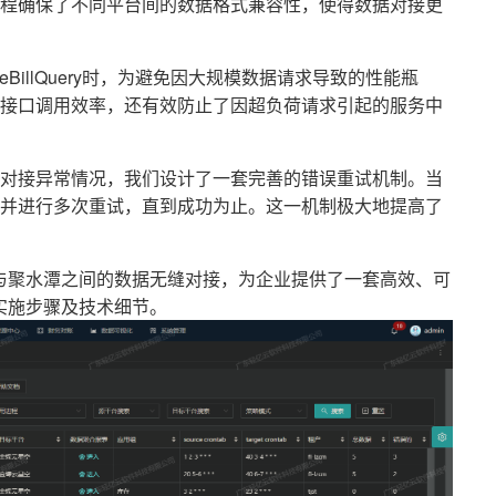
程确保了不同平台间的数据格式兼容性，使得数据对接更
eBillQuery时，为避免因大规模数据请求导致的性能瓶
接口调用效率，还有效防止了因超负荷请求引起的服务中
对接异常情况，我们设计了一套完善的错误重试机制。当
并进行多次重试，直到成功为止。这一机制极大地提高了
与聚水潭之间的数据无缝对接，为企业提供了一套高效、可
实施步骤及技术细节。