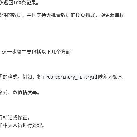
返回100条记录。
条件的数据，并且支持大批量数据的逐页抓取，避免漏单现
。这一步骤主要包括以下几个方面：
需的格式。例如，将
映射为聚水
FPOOrderEntry_FEntryId
格式、数值精度等。
行标记或修正。
知相关人员进行处理。