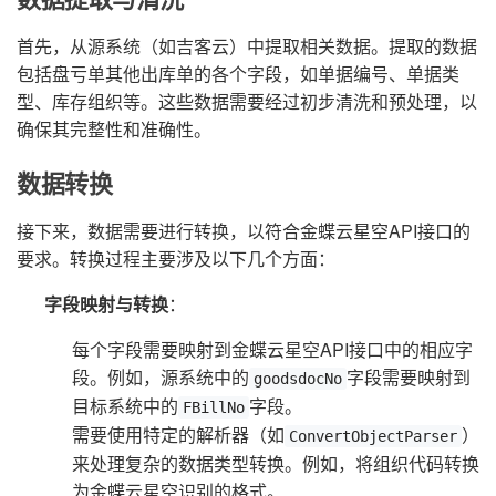
首先，从源系统（如吉客云）中提取相关数据。提取的数据
包括盘亏单其他出库单的各个字段，如单据编号、单据类
型、库存组织等。这些数据需要经过初步清洗和预处理，以
确保其完整性和准确性。
数据转换
接下来，数据需要进行转换，以符合金蝶云星空API接口的
要求。转换过程主要涉及以下几个方面：
字段映射与转换
：
每个字段需要映射到金蝶云星空API接口中的相应字
段。例如，源系统中的
字段需要映射到
goodsdocNo
目标系统中的
字段。
FBillNo
需要使用特定的解析器（如
）
ConvertObjectParser
来处理复杂的数据类型转换。例如，将组织代码转换
为金蝶云星空识别的格式。