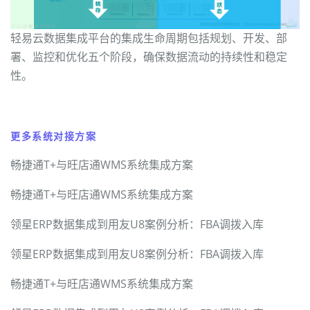
轻易云数据集成平台的集成生命周期包括规划、开发、部
署、监控和优化五个阶段，确保数据流动的持续性和稳定
性。
更多系统对接方案
畅捷通T+与旺店通WMS系统集成方案
畅捷通T+与旺店通WMS系统集成方案
领星ERP数据集成到用友U8案例分析：FBA调拨入库
领星ERP数据集成到用友U8案例分析：FBA调拨入库
畅捷通T+与旺店通WMS系统集成方案