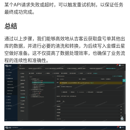
某个API请求失败或超时，可以触发重试机制，以保证任务
最终成功完成。
总结
通过以上步骤，我们能够高效地从吉客云获取盘亏单其他出
库的数据，并进行必要的清洗和转换，为后续写入金蝶云星
空做好准备。这不仅提高了数据处理效率，也确保了业务流
程的连续性和准确性。