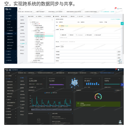
空，实现跨系统的数据同步与共享。