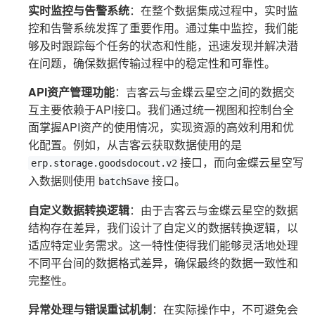
实时监控与告警系统
：在整个数据集成过程中，实时监
控和告警系统发挥了重要作用。通过集中监控，我们能
够及时跟踪每个任务的状态和性能，迅速发现并解决潜
在问题，确保数据传输过程中的稳定性和可靠性。
API资产管理功能
：吉客云与金蝶云星空之间的数据交
互主要依赖于API接口。我们通过统一视图和控制台全
面掌握API资产的使用情况，实现资源的高效利用和优
化配置。例如，从吉客云获取数据使用的是
接口，而向金蝶云星空写
erp.storage.goodsdocout.v2
入数据则使用
接口。
batchSave
自定义数据转换逻辑
：由于吉客云与金蝶云星空的数据
结构存在差异，我们设计了自定义的数据转换逻辑，以
适应特定业务需求。这一特性使得我们能够灵活地处理
不同平台间的数据格式差异，确保最终的数据一致性和
完整性。
异常处理与错误重试机制
：在实际操作中，不可避免会