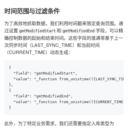
时间范围与过滤条件
为了高效地抓取数据，我们利用时间戳来限定查询范围。通
过设置
和
字段，可以精
gmtModifiedStart
gmtModifiedEnd
确控制数据的起始和结束时间。这些字段的值通常基于上一
次同步时间（LAST_SYNC_TIME）和当前时间
（CURRENT_TIME）动态生成：
{

  "field": "gmtModifiedStart",

  "value": "_function from_unixtime(({LAST_SYNC_TIME
},

{

  "field": "gmtModifiedEnd",

  "value": "_function from_unixtime(({CURRENT_TIME})
}
此外，为了特定业务需求，我们还需要指定入库类型为