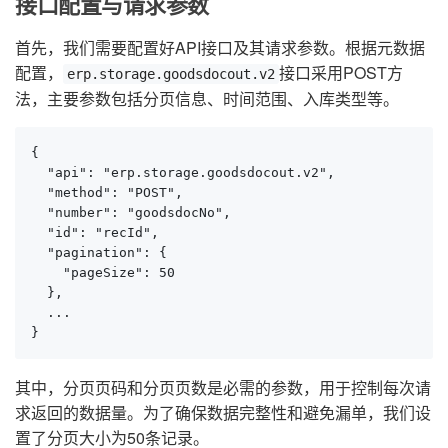
接口配置与请求参数
首先，我们需要配置好API接口及其请求参数。根据元数据
配置，
接口采用POST方
erp.storage.goodsdocout.v2
法，主要参数包括分页信息、时间范围、入库类型等。
{

  "api": "erp.storage.goodsdocout.v2",

  "method": "POST",

  "number": "goodsdocNo",

  "id": "recId",

  "pagination": {

    "pageSize": 50

  },

  ...

}
其中，分页页码和分页页数是必需的参数，用于控制每次请
求返回的数据量。为了确保数据完整性和避免漏单，我们设
置了分页大小为50条记录。