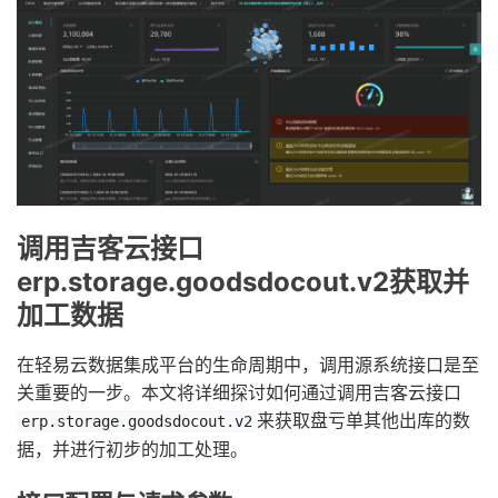
调用吉客云接口
erp.storage.goodsdocout.v2获取并
加工数据
在轻易云数据集成平台的生命周期中，调用源系统接口是至
关重要的一步。本文将详细探讨如何通过调用吉客云接口
来获取盘亏单其他出库的数
erp.storage.goodsdocout.v2
据，并进行初步的加工处理。