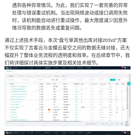
遇到各种异常情况。为此，我们实现了一套完善的异常
处理与错误重试机制。当出现网络波动或接口调用失败
时，该机制能自动进行重试操作，最大限度减少因意外
情况导致的数据丢失或重复问题。
通过上述技术手段，本次“盘亏单其他出库对接203v2”方案
不仅实现了吉客云与金蝶云星空之间的数据无缝对接，还大
幅提升了整体业务流程的透明度和效率。在后续章节中，我
们将详细探讨具体实施步骤及相关技术细节。