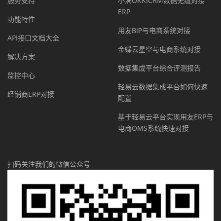
服务支持
小满OKKICRM数据无缝对接
ERP
功能特性
用友BIP与电商系统对接
API接口文档大全
金蝶云星空与电商系统对接
解决方案
数据集成平台综合评测报告
监控中心
轻易云数据集成平台如何快速
经销商ERP对接
配置
基于轻易云平台实现用友ERP与
电商OMS系统快速对接
扫码关注我们的微信公众号