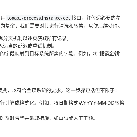
调用
接口，并传递必要的参
topapi/processinstance/get
较为复杂，我们需要对其进行清洗和转换，以便后续处理。
实现分页机制以逐页获取所有记录。
加入适当的延迟或重试机制。
的字段映射到目标系统所需的字段。例如，将“报销金额”
转换，以符合金蝶系统的要求。这一步骤包括但不限于：
计算或格式化。例如，将日期格式从YYYY-MM-DD转换
时及时告警并采取措施，如重试或人工干预。