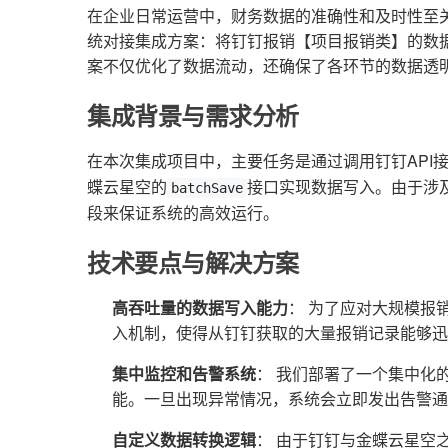
在企业日常运营中，财务数据的准确性和及时性至
统对接集成方案：将钉钉报销【项目报销类】的数
案不仅优化了数据流动，还确保了各环节的数据透
集成背景与需求分析
在本次集成项目中，主要任务是通过调用钉钉API
蝶云星空的
接口实现数据写入。由于涉
batchSave
段来保证系统的高效运行。
技术要点与解决方案
高吞吐量的数据写入能力
： 为了应对大规模报
入机制，使得从钉钉获取的大量报销记录能够迅
集中监控和告警系统
： 我们部署了一个集中化
能。一旦出现异常情况，系统会立即发出告警通
自定义数据转换逻辑
： 由于钉钉与金蝶云星空