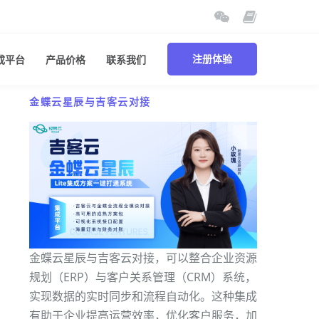
成平台
产品价格
联系我们
注册体验
金蝶云星辰与吉客云对接
金蝶云星辰与吉客云对接，可以整合企业资源
规划（ERP）与客户关系管理（CRM）系统，
实现数据的实时同步和流程自动化。这种集成
有助于企业提高运营效率，优化客户服务，加