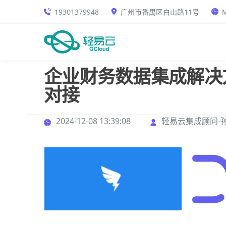
19301379948
广州市番禺区白山路11号
M
企业财务数据集成解决
对接
2024-12-08 13:39:08
轻易云集成顾问-