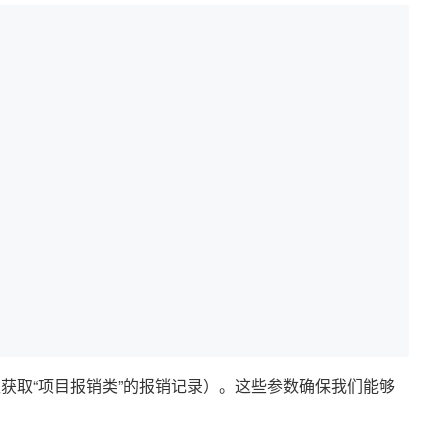
仅获取“项目报销类”的报销记录）。这些参数确保我们能够