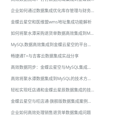
企业如何通过数据集成优化库存管理与财务处理
金蝶云星空和医维盟wms地址集成功能解析
如何将聚水潭采购退货单数据高效集成到MySQL
MySQL数据高效集成到金蝶云星空的平台案例
畅捷通T+与吉客云数据集成实战分享
高效数据同步：金蝶云星空与MySQL集成实战
高效将聚水谭数据集成到MySQL的技术方案解析
轻松实现旺店通和金蝶云星辰数据集成的技术攻略
金蝶云星空与旺店通·旗舰版数据集成案例解析
企业如何高效处理销售退货单数据集成问题