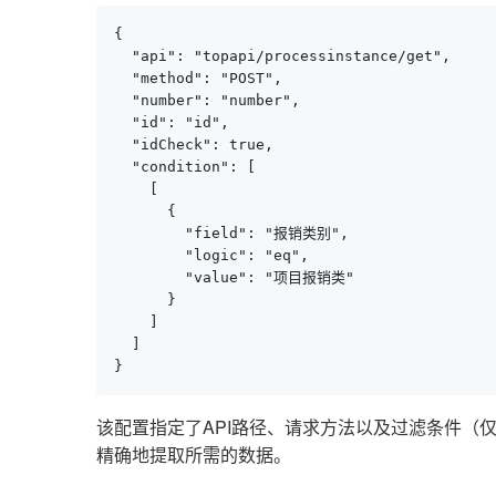
{

  "api": "topapi/processinstance/get",

  "method": "POST",

  "number": "number",

  "id": "id",

  "idCheck": true,

  "condition": [

    [

      {

        "field": "报销类别",

        "logic": "eq",

        "value": "项目报销类"

      }

    ]

  ]

}
该配置指定了API路径、请求方法以及过滤条件（
精确地提取所需的数据。