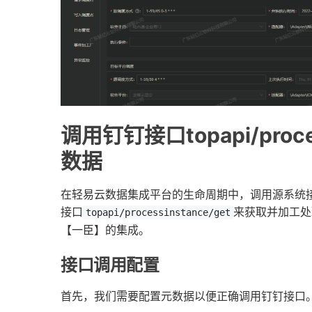
调用钉钉接口topapi/proce
数据
在轻易云数据集成平台的生命周期中，调用源系统
接口
来获取并加工处
topapi/processinstance/get
【一臣】的集成。
接口调用配置
首先，我们需要配置元数据以便正确调用钉钉接口