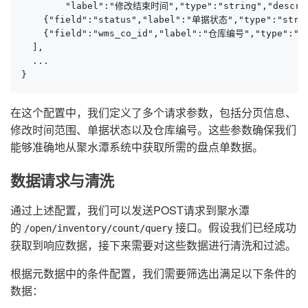
        "label":"修改结束时间","type":"string","d
    {"field":"status","label":"单据状态","type":"st
    {"field":"wms_co_id","label":"仓库编号","type":"str
  ],

  ...

}
在这个配置中，我们定义了多个请求参数，包括分页信息、
修改时间范围、单据状态以及仓库编号。这些参数确保我们
能够准确地从聚水潭系统中获取所需的盘点单数据。
数据请求与清洗
通过上述配置，我们可以发送POST请求到聚水潭
的
接口。假设我们已经成功
/open/inventory/count/query
获取到响应数据，接下来需要对这些数据进行清洗和过滤。
根据元数据中的条件配置，我们需要筛选出满足以下条件的
数据：