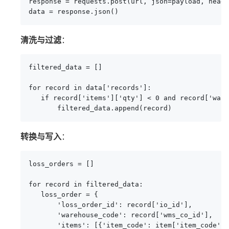
response = requests.post(url, json=payload, heade
data = response.json()
清洗与过滤
：
filtered_data = []

for record in data['records']:

   if record['items']['qty'] < 0 and record['
       filtered_data.append(record)
转换与写入
：
loss_orders = []

for record in filtered_data:

   loss_order = {

       'loss_order_id': record['io_id'],

       'warehouse_code': record['wms_co_id'],

       'items': [{'item_code': item['item_code'],