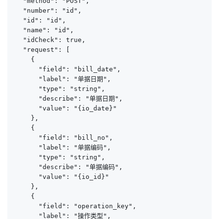
  "method": "POST",

  "number": "id",

  "id": "id",

  "name": "id",

  "idCheck": true,

  "request": [

    {

      "field": "bill_date",

      "label": "单据日期",

      "type": "string",

      "describe": "单据日期",

      "value": "{io_date}"

    },

    {

      "field": "bill_no",

      "label": "单据编码",

      "type": "string",

      "describe": "单据编码",

      "value": "{io_id}"

    },

    {

      "field": "operation_key",

      "label": "操作类型",
