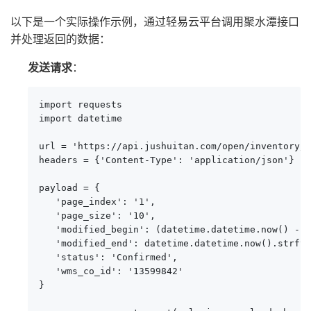
以下是一个实际操作示例，通过轻易云平台调用聚水潭接口
并处理返回的数据：
发送请求
：
import requests

import datetime

url = 'https://api.jushuitan.com/open/inventory/c
headers = {'Content-Type': 'application/json'}

payload = {

   'page_index': '1',

   'page_size': '10',

   'modified_begin': (datetime.datetime.now() - d
   'modified_end': datetime.datetime.now().strfti
   'status': 'Confirmed',

   'wms_co_id': '13599842'

}
