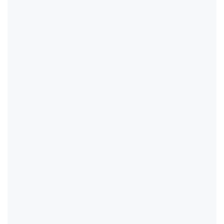
                                                     
                                                    
                                                    
                                                    
                                                    
                                                    
                                                    
                                                    
                                                    
                                                    
                                                    
                                                    
                                                    
                                                    
                                                    
                                                    
                                                    
                                                    
                                                    
                                                    
                                                    
                                                    
                                                    