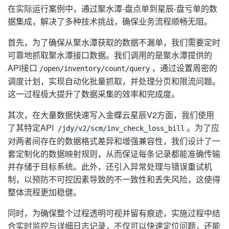
在实际运行案例中，通过聚水潭-盘点单到星辰-盘亏单的数
据集成，解决了多种技术挑战，确保业务流程顺畅无阻。
首先，为了确保从聚水潭获取的数据不漏单，我们需要定时
可靠地抓取聚水潭接口数据。我们调用的是聚水潭提供的
API接口
，通过设置周密的
/open/inventory/count/query
调度计划，实现自动化批量抓取，并处理分页和限流问题。
这一过程极大提升了数据采集的效率和完成度。
其次，在大量数据快速写入金蝶云星辰V2方面，我们使用
了其特定API
。为了应
/jdy/v2/scm/inv_check_loss_bill
对两者间存在的数据格式差异和增强兼容性，我们设计了一
套定制化的数据映射规则，从而保证每条记录都能准确传输
并存储于目标系统。此外，还引入异常处理与错误重试机
制，以预防不可控因素导致的不一致性和丢失风险，这使得
整体流程更加稳健。
同时，为确保整个过程透明可视并留有痕迹，实施过程中结
合实时监控与详细日志记录，不仅可以快速定位问题，还能