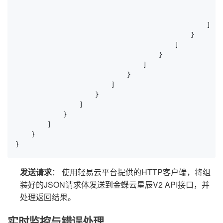
                                                    
                                                    
                                                ]    
                                            }        
                                        ]           

                                    }            

                                ]            

                            }             

                        ]             

                    }              

                ]

            }

        ]

    }

}
发送请求
： 使用轻易云平台提供的HTTP客户端，将组
装好的JSON请求体发送到金蝶云星辰V2 API接口，并
处理返回结果。
实时监控与错误处理