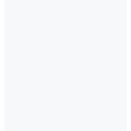
                                                    
                                                    
                                                    
                                                    
                                                    
                                                    
                                                    
                                                    
                                                    
                                                    
                                                    
                                                    
                                                    
                                                    
                                                    
                                                    
                                                    
                                                    
                                                    
                                                    
                                                    
                                                    