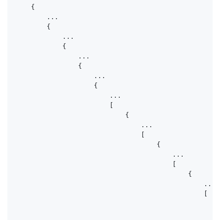
    {

        ...

        {

            ...

            {

                ...

                {

                    ...

                    {

                        ... 

                        [

                            {

                                ... 

                                [

                                    { 

                                        ... 

                                        [

                                            { 

                                                ... 

                                                [

                                                    {
                                                    