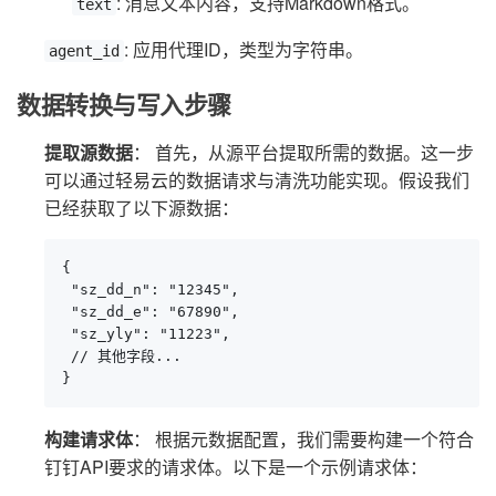
: 消息文本内容，支持Markdown格式。
text
: 应用代理ID，类型为字符串。
agent_id
数据转换与写入步骤
提取源数据
： 首先，从源平台提取所需的数据。这一步
可以通过轻易云的数据请求与清洗功能实现。假设我们
已经获取了以下源数据：
{

 "sz_dd_n": "12345",

 "sz_dd_e": "67890",

 "sz_yly": "11223",

 // 其他字段...

}
构建请求体
： 根据元数据配置，我们需要构建一个符合
钉钉API要求的请求体。以下是一个示例请求体：