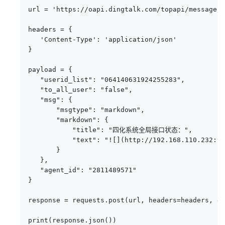
url = 'https://oapi.dingtalk.com/topapi/message/c
headers = {

   'Content-Type': 'application/json'

}

payload = {

   "userid_list": "064140631924255283",

   "to_all_user": "false",

   "msg": {

       "msgtype": "markdown",

       "markdown": {

           "title": "四化系统全局接口状态：",

           "text": "![](http://192.168.110.232
       }

   },

   "agent_id": "2811489571"

}

response = requests.post(url, headers=headers, da
print(response.json())