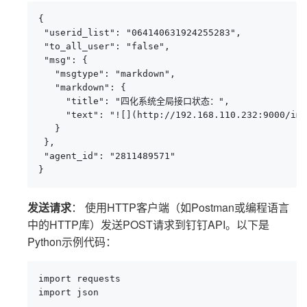
{

 "userid_list": "064140631924255283",

 "to_all_user": "false",

 "msg": {

   "msgtype": "markdown",

   "markdown": {

     "title": "四化系统全局接口状态：",

     "text": "![](http://192.168.110.232:9000/
   }

 },

 "agent_id": "2811489571"

}
发送请求
： 使用HTTP客户端（如Postman或编程语言
中的HTTP库）发送POST请求到钉钉API。以下是
Python示例代码：
import requests

import json
