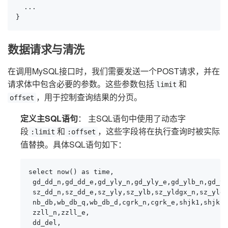
  ...

}
数据请求与清洗
在调用MySQL接口时，我们需要发送一个POST请求，并在
请求体中包含必要的参数。这些参数包括
和
limit
，用于控制查询结果的分页。
offset
定义主SQL语句
： 主SQL语句中使用了动态字
段
和
，这些字段将在执行查询时被实际
:limit
:offset
值替换。具体SQL语句如下：
select now() as time,

 gd_dd_n,gd_dd_e,gd_yly_n,gd_yly_e,gd_ylb_n,gd_yl
 sz_dd_n,sz_dd_e,sz_yly,sz_ylb,sz_yldgx_n,sz_yldg
 nb_db,wb_db_q,wb_db_d,cgrk_n,cgrk_e,shjk1,shjk2,
 zzll_n,zzll_e,

 dd_del,
