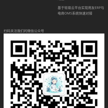
基于轻易云平台实现用友ERP与
电商OMS系统快速对接
扫码关注我们的微信公众号