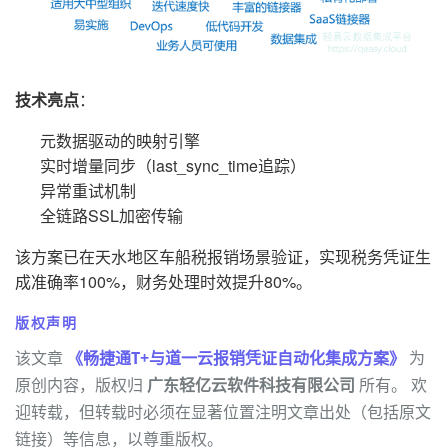
技术亮点
：
元数据驱动的映射引擎
实时增量同步（last_sync_time追踪）
异常重试机制
全链路SSL加密传输
该方案已在天水地区车船税报销场景验证，实现税务凭证生
成准确率100%，财务处理时效提升80%。
版权声明
该文章
《畅捷通T+与道一云报销凭证自动化集成方案》
为
原创内容，版权归
广东轻亿云软件科技有限公司
所有。 欢
迎转载，但转载时必须在显著位置注明文章出处（包括原文
链接）等信息，以尊重版权。