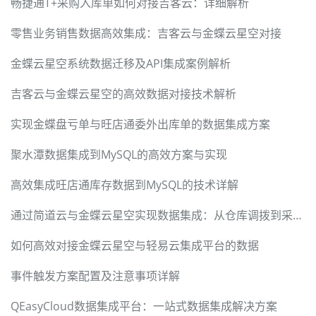
畅捷通T+采购入库单如何对接吉客云：详细解析
零售业务销售数据高效集成：吉客云与金蝶云星空对接
金蝶云星空系统数据迁移及API集成案例解析
吉客云与金蝶云星空的高效数据对接技术解析
实现金蝶盘亏单与旺店通委外出库单的数据集成方案
聚水潭数据集成到MySQL的高效方案与实现
高效集成旺店通库存数据到MySQL的技术详解
通过简道云与金蝶云星空实现数据集成：从仓库调拨到采购入库
如何高效对接金蝶云星空与轻易云集成平台的数据
事件触发方案配置及注意事项详解
QEasyCloud数据集成平台：一站式数据集成解决方案