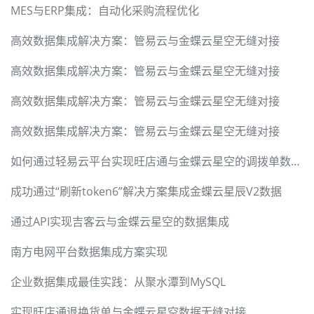
MES与ERP集成：自动化采购流程优化
高效数据集成解决方案：管易云与金蝶云星空无缝对接
高效数据集成解决方案：管易云与金蝶云星空无缝对接
高效数据集成解决方案：管易云与金蝶云星空无缝对接
高效数据集成解决方案：管易云与金蝶云星空无缝对接
如何通过轻易云平台实现旺店通与金蝶云星空的调拨单数据集成
成功通过“刷新token6”解决方案集成金蝶云星辰V2数据
通过API实现吉客云与金蝶云星空的数据集成
南方电网平台数据集成方案实现
企业数据集成最佳实践：从聚水潭到MySQL
实现旺店通退换货单与金蝶云星空数据无缝对接