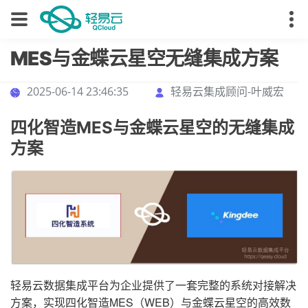
MES与金蝶云星空无缝集成方案
2025-06-14 23:46:35
轻易云集成顾问-叶威宏
四化智造MES与金蝶云星空的无缝集成
方案
轻易云数据集成平台为企业提供了一套完整的系统对接解决
方案，实现四化智造MES（WEB）与金蝶云星空的高效数