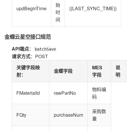
始
updBeginTime
{{LAST_SYNC_TIME}}
时
间
金蝶云星空接口规范
API端点
：
batchSave
请求方式
：POST
关键字段映
MES
说
金蝶字段
射
：
字段
明
物料编
FMaterialId
rawPartNo
码
采购数
FQty
purchaseNum
量