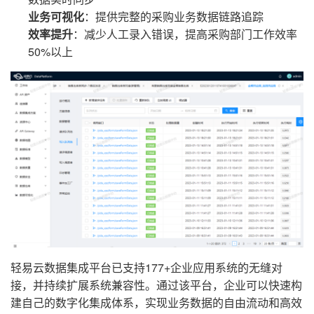
业务可视化
：提供完整的采购业务数据链路追踪
效率提升
：减少人工录入错误，提高采购部门工作效率
50%以上
轻易云数据集成平台已支持177+企业应用系统的无缝对
接，并持续扩展系统兼容性。通过该平台，企业可以快速构
建自己的数字化集成体系，实现业务数据的自由流动和高效