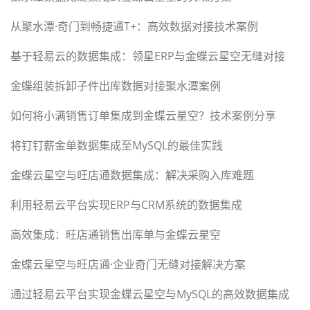
从聚水潭·奇门到畅捷通T+：高效数据对接技术案例
基于轻易云的数据集成：领星ERP与金蝶云星空无缝对接
金蝶组装拆卸子件出库数据对接聚水潭案例
如何将小满销售订单集成到金蝶云星空？技术案例分享
将钉钉薪金单数据集成至MySQL的最佳实践
金蝶云星空与旺店通数据集成：解决采购入库难题
利用轻易云平台实现ERP与CRM系统的数据集成
高效集成：旺店通销售出库单与金蝶云星空
金蝶云星空与旺店通·企业奇门无缝对接解决方案
通过轻易云平台实现金蝶云星空与MySQL的高效数据集成