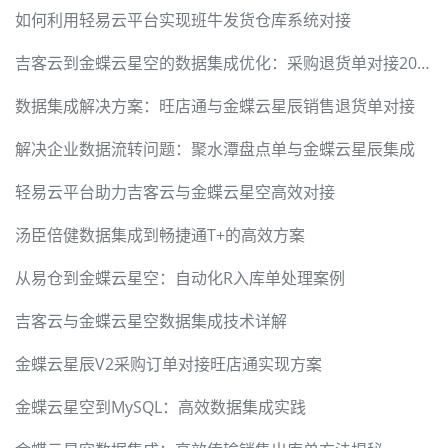
如何利用轻易云平台实现班牛发货仓库系统对接
吉客云到金蝶云星空的数据集成优化：采购退货单对接205v2成功案例
数据集成解决方案：旺店通与金蝶云星辰销售退货单对接
解决企业数据流转问题：聚水潭盘点单与金蝶云星辰集成
轻易云平台助力吉客云与金蝶云星空高效对接
汤臣倍健数据集成到畅捷通T+的高效方案
从易仓到金蝶云星空：自动化R入库单处理案例
吉客云与金蝶云星空数据集成技术详解
金蝶云星辰V2采购订单对接旺店通实现方案
金蝶云星空到MySQL：高效数据集成实践