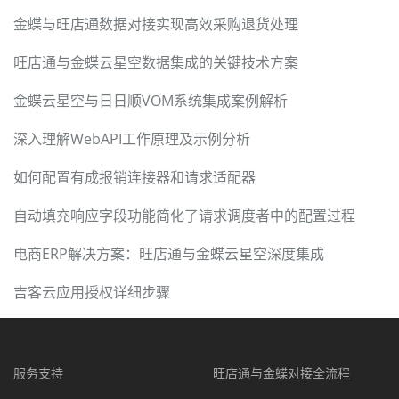
金蝶与旺店通数据对接实现高效采购退货处理
旺店通与金蝶云星空数据集成的关键技术方案
金蝶云星空与日日顺VOM系统集成案例解析
深入理解WebAPI工作原理及示例分析
如何配置有成报销连接器和请求适配器
自动填充响应字段功能简化了请求调度者中的配置过程
电商ERP解决方案：旺店通与金蝶云星空深度集成
吉客云应用授权详细步骤
服务支持
旺店通与金蝶对接全流程