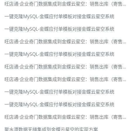
旺店通·企业奇门数据集成到金蝶云星空：销售出库（寄售业务）案例分享
一键克隆MySQL-金蝶应付单模板对接金蝶云星空系统
一键克隆MySQL-金蝶应付单模板对接金蝶云星空系统
旺店通·企业奇门数据集成到金蝶云星空：销售出库（寄售业务）案例分享
一键克隆MySQL-金蝶应付单模板对接金蝶云星空系统
旺店通·企业奇门数据集成到金蝶云星空：销售出库（寄售业务）案例分享
旺店通·企业奇门数据集成到金蝶云星空：销售出库（寄售业务）案例分享
一键克隆MySQL-金蝶应付单模板对接金蝶云星空系统
一键克隆MySQL-金蝶应付单模板对接金蝶云星空系统
旺店通·企业奇门数据集成到金蝶云星空：销售出库（寄售业务）案例分享
聚水潭数据无缝集成到金蝶云星空的实现方案