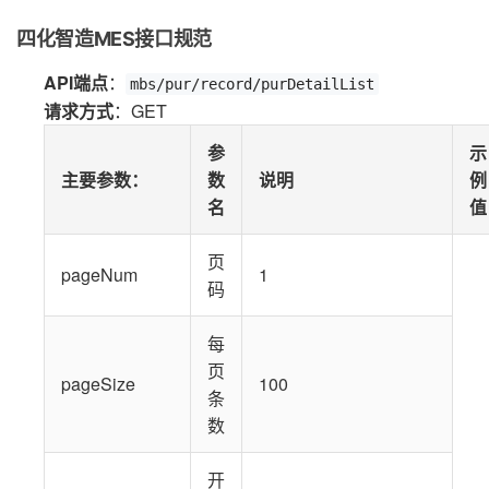
四化智造MES接口规范
API端点
：
mbs/pur/record/purDetailList
请求方式
：GET
参
示
主要参数
：
数
说明
例
名
值
页
pageNum
1
码
每
页
pageSize
100
条
数
开