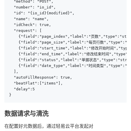
  "method": "POST",

  "number": "io_id",

  "id": "{io_id}{modified}",

  "name": "name",

  "idCheck": true,

  "request": [

    {"field":"page_index","label":"页数","type":"
    {"field":"page_size","label":"每页行数","type":"
    {"field":"start_time","label":"修改开始时间","
    {"field":"end_time","label":"修改结束时间","ty
    {"field":"status","label":"单据状态","type":"strin
    {"field":"date_type","label":"时间类型","type":"st
  ],

  "autoFillResponse": true,

  "beatFlat":["items"],

  "delay":5

}
数据请求与清洗
在配置好元数据后，通过轻易云平台发起对