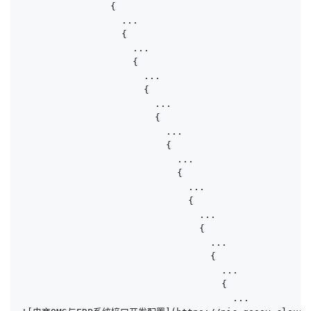
                {

                  ...

                  {

                    ...

                    {

                      ...

                      {

                        ...

                        {

                          ...

                          {

                            ...

                            {

                              ...

                              {

                                ...

                                {

                                  ...

                                  {

                                    ...

                                    {

                                      ...
