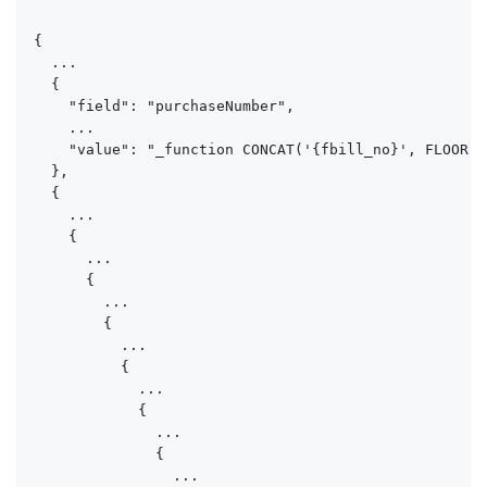
{

  ...

  {

    "field": "purchaseNumber",

    ...

    "value": "_function CONCAT('{fbill_no}', FLOOR(R
  },

  {

    ...

    {

      ...

      {

        ...

        {

          ...

          {

            ...

            {

              ...

              {

                ...
