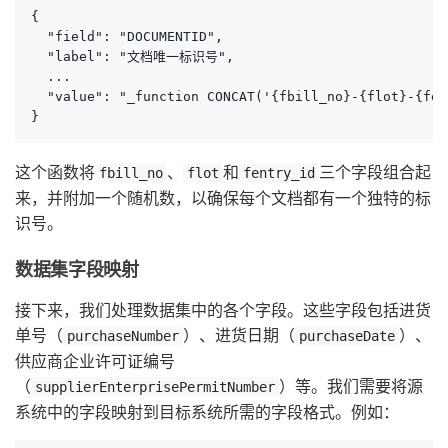
{

  "field": "DOCUMENTID",

  "label": "文档唯一标识号",

  ...

  "value": "_function CONCAT('{fbill_no}-{flot}-{fen
}
这个函数将
、
和
三个字段组合起
fbill_no
flot
fentry_id
来，并附加一个随机数，以确保每个文档都有一个独特的标
识号。
数据集字段映射
接下来，我们处理数据集中的各个字段。这些字段包括进货
单号（
）、进货日期（
）、
purchaseNumber
purchaseDate
供应商企业许可证编号
（
）等。我们需要将源
supplierEnterprisePermitNumber
系统中的字段映射到目标系统所需的字段格式。例如：