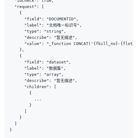
  "idCheck": true,

  "request": [

    {

      "field": "DOCUMENTID",

      "label": "文档唯一标识号",

      "type": "string",

      "describe": "暂无描述",

      "value": "_function CONCAT('{fbill_no}-{flot}-
    },

    {

      "field": "dataset",

      "label": "数据集",

      "type": "array",

      "describe": "暂无描述",

      "children": [

        {

          ...

        }

      ]

    }

  ]

}