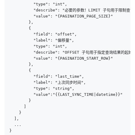
          "type": "int",

          "describe": "必要的参数！LIMIT 子句用于限制查
          "value": "{PAGINATION_PAGE_SIZE}"

        },

        {

          "field": "offset",

          "label": "偏移量",

          "type": "int",

          "describe": "OFFSET 子句用于指定查询结果的起
          "value": "{PAGINATION_START_ROW}"

        },

        {

          "field": "last_time",

          "label": "上次同步时间",

          "type": "string",

          "value":"{{LAST_SYNC_TIME|datetime}}"

        }

      ]

    }

  ],

  ...

}