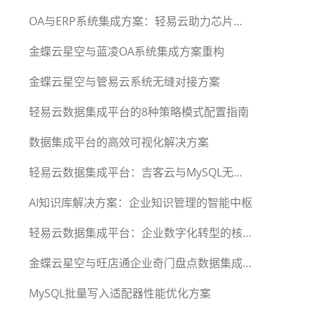
OA与ERP系统集成方案：轻易云助力芯片企业流程自动化
金蝶云星空与蓝凌OA系统集成方案重构
金蝶云星空与管易云系统无缝对接方案
轻易云数据集成平台的8种策略模式配置指南
数据集成平台的高效可视化解决方案
轻易云数据集成平台：吉客云与MySQL无缝对接
"value": "1"},

 "value": "100"},

AI知识库解决方案：企业知识管理的智能中枢
起始时间，和结束时间必须同时存在，时间间隔不能超过七天，与线上单号不能同时为空", 

轻易云数据集成平台：企业数字化转型的核心引擎
不能同时为空","value":"{{CURRENT_TIME|datetime}}"},

金蝶云星空与旺店通企业奇门盘点数据集成方案
irmed=已出库; Cancelled=作废"},

日期; 2=出库时间"}

MySQL批量写入适配器性能优化方案