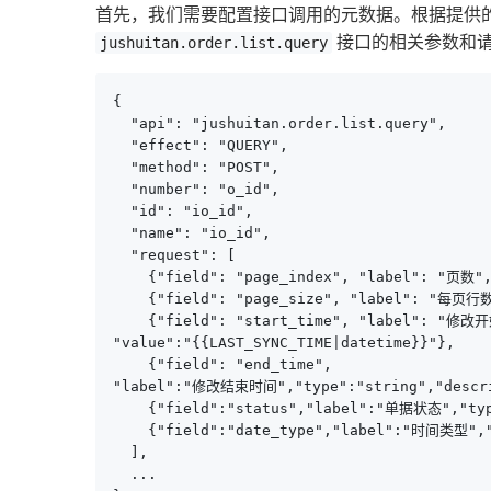
首先，我们需要配置接口调用的元数据。根据提供
接口的相关参数和
jushuitan.order.list.query
{

  "api": "jushuitan.order.list.query",

  "effect": "QUERY",

  "method": "POST",

  "number": "o_id",

  "id": "io_id",

  "name": "io_id",

  "request": [

    {"field": "page_index", "label": "页
    {"field": "page_size", "label": "每页行
    {"field": "start_time", "label"
"value":"{{LAST_SYNC_TIME|datetime}}"},

    {"field": "end_time", 

"label":"修改结束时间","type":"string","d
    {"field":"status","label":"单据状态","ty
    {"field":"date_type","label":"时间类型
  ],

  ...
