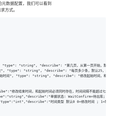
的元数据配置，我们可以看到
请求方式。
数", "type": "string", "describe": "第几页，从第一页开始，默认1", 
数", "type": "string", "describe": "每页多少条，默认25，最大25",
: "修改开始时间", "type": "string", "describe": "修改
escribe":"修改结束时间，和起始时间必须同时存在，时间间隔不能超过七天，与线上单号
pe":"string","describe":"单据状态: WaitConfirm=待出库; Conf
","type":"int","describe":"时间类型 默认0 0=修改时间 ; 1=制单