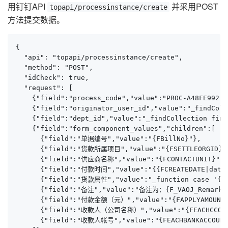
用钉钉API
并采用POST
topapi/processinstance/create
方法提交数据。
{

  "api": "topapi/processinstance/create",

  "method": "POST",

  "idCheck": true,

  "request": [

    {"field":"process_code","value":"PROC-A48FE992-9
    {"field":"originator_user_id","value":"_findColl
    {"field":"dept_id","value":"_findCollection find
    {"field":"form_component_values","children":[

      {"field":"单据编号","value":"{FBillNo}"},

      {"field":"货款所属项目","value":"{FSETTLEORGID}"}
      {"field":"供应商名称","value":"{FCONTACTUNIT}"},

      {"field":"付款时间","value":"{{FCREATEDATE|date}
      {"field":"货款属性","value":"_function case '{F_
      {"field":"备注","value":"备注为：{F_VAOJ_Remarks}
      {"field":"付款金额（元）","value":"{FAPPLYAMOUNTFO
      {"field":"收款人（公司名称）","value":"{FEACHCCOUNT
      {"field":"收款人帐号","value":"{FEACHBANKACCOUNT}