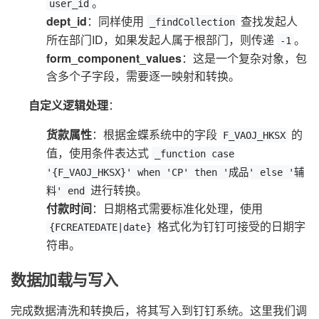
。
user_id
dept_id
：同样使用
查找发起人
_findCollection
所在部门ID，如果发起人属于根部门，则传递
。
-1
form_component_values
：这是一个复杂对象，包
含多个子字段，需要逐一映射和转换。
自定义逻辑处理
：
货款属性
：根据金蝶系统中的字段
的
F_VAOJ_HKSX
值，使用条件表达式
_function case
'{F_VAOJ_HKSX}' when 'CP' then '成品' else '辅
进行转换。
料' end
付款时间
：日期格式需要标准化处理，使用
格式化为钉钉可接受的日期字
{FCREATEDATE|date}
符串。
数据加载与写入
完成数据清洗和转换后，将其写入到钉钉系统。这里我们调