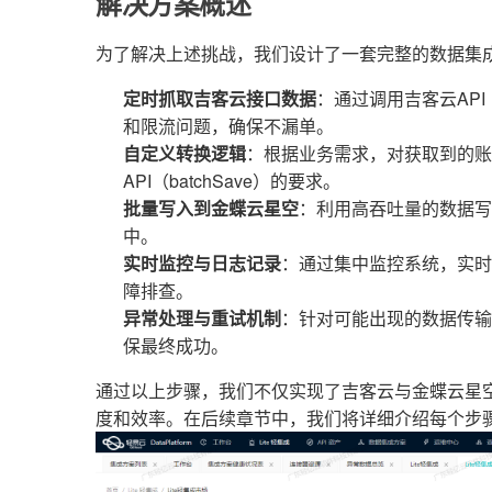
解决方案概述
为了解决上述挑战，我们设计了一套完整的数据集
定时抓取吉客云接口数据
：通过调用吉客云API（a
和限流问题，确保不漏单。
自定义转换逻辑
：根据业务需求，对获取到的账
API（batchSave）的要求。
批量写入到金蝶云星空
：利用高吞吐量的数据写
中。
实时监控与日志记录
：通过集中监控系统，实时
障排查。
异常处理与重试机制
：针对可能出现的数据传输
保最终成功。
通过以上步骤，我们不仅实现了吉客云与金蝶云星
度和效率。在后续章节中，我们将详细介绍每个步