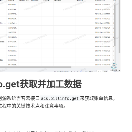
nfo.get获取并加工数据
用源系统吉客云接口
来获取账单信息，
acs.billinfo.get
过程中的关键技术点和注意事项。