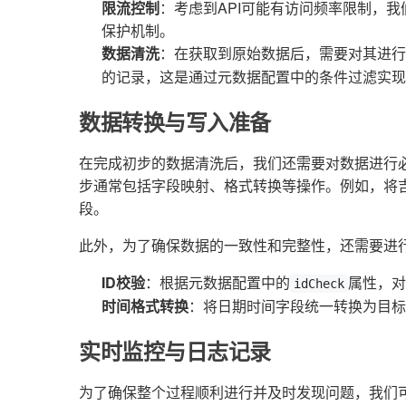
限流控制
：考虑到API可能有访问频率限制，我
保护机制。
数据清洗
：在获取到原始数据后，需要对其进行
的记录，这是通过元数据配置中的条件过滤实现
数据转换与写入准备
在完成初步的数据清洗后，我们还需要对数据进行
步通常包括字段映射、格式转换等操作。例如，将
段。
此外，为了确保数据的一致性和完整性，还需要进
ID校验
：根据元数据配置中的
属性，对
idCheck
时间格式转换
：将日期时间字段统一转换为目标
实时监控与日志记录
为了确保整个过程顺利进行并及时发现问题，我们