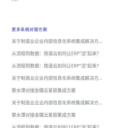
更多系统对接方案
关于制造业企业内部信息化系统集成解决方案
从流程到数据：简道云如何让ERP“活”起来？
从流程到数据：简道云如何让ERP“活”起来？
关于制造业企业内部信息化系统集成解决方案
聚水潭对接金蝶云星辰集成方案
关于制造业企业内部信息化系统集成解决方案
聚水潭对接金蝶云星辰集成方案
从流程到数据：简道云如何让ERP“活”起来？