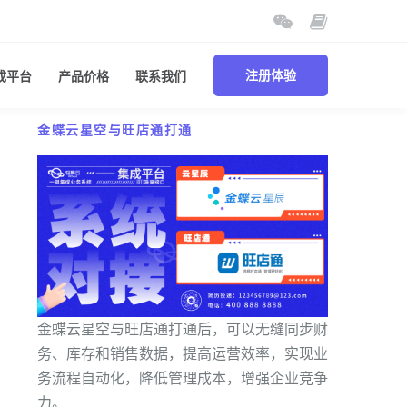
成平台
产品价格
联系我们
注册体验
金蝶云星空与旺店通打通
金蝶云星空与旺店通打通后，可以无缝同步财
务、库存和销售数据，提高运营效率，实现业
务流程自动化，降低管理成本，增强企业竞争
力。