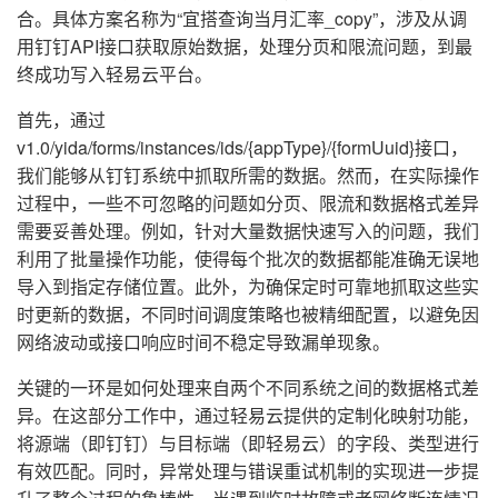
合。具体方案名称为“宜搭查询当月汇率_copy”，涉及从调
用钉钉API接口获取原始数据，处理分页和限流问题，到最
终成功写入轻易云平台。
首先，通过
v1.0/yida/forms/instances/ids/{appType}/{formUuid}接口，
我们能够从钉钉系统中抓取所需的数据。然而，在实际操作
过程中，一些不可忽略的问题如分页、限流和数据格式差异
需要妥善处理。例如，针对大量数据快速写入的问题，我们
利用了批量操作功能，使得每个批次的数据都能准确无误地
导入到指定存储位置。此外，为确保定时可靠地抓取这些实
时更新的数据，不同时间调度策略也被精细配置，以避免因
网络波动或接口响应时间不稳定导致漏单现象。
关键的一环是如何处理来自两个不同系统之间的数据格式差
异。在这部分工作中，通过轻易云提供的定制化映射功能，
将源端（即钉钉）与目标端（即轻易云）的字段、类型进行
有效匹配。同时，异常处理与错误重试机制的实现进一步提