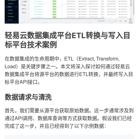
轻易云数据集成平台ETL转换与写入目
标平台技术案例
在数据集成的生命周期中，ETL（Extract, Transform,
Load）是关键步骤之一。本文将深入探讨如何通过轻易云
数据集成平台将源平台的数据进行ETL转换，并最终写入目
标平台API接口。
数据请求与清洗
首先，我们需要从源平台获取原始数据。这一步通常涉及到
通过API调用、数据库查询等方式获取数据。假设我们已经
完成了这一步，并且已经得到了以下示例数据：