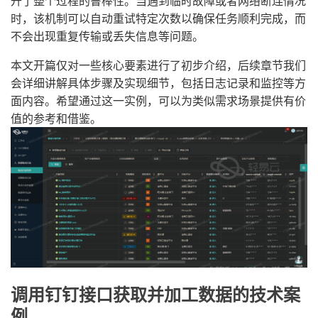
升了整个过程的鲁棒性。当遇到临时故障或者网络断连情况
时，该机制可以自动重试特定次数以确保任务顺利完成，而
不会出现重复传输或丢失信息等问题。
本文开篇仅对一些核心要素进行了初步介绍，后续章节我们
会详细讲解具体步骤及实现细节，包括日志记录和监控等方
面内容。希望通过这一实例，可以为类似需求场景提供有价
值的参考和借鉴。
调用钉钉接口获取并加工数据的技术案
例