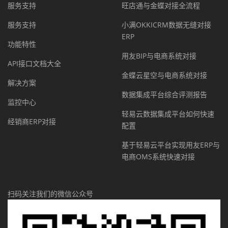
服务支持
旺店通与金蝶对接全流程
服务支持
小满OKKICRM数据无缝对接
ERP
功能特性
用友BIP与电商系统对接
API接口文档大全
金蝶云星空与电商系统对接
解决方案
数据集成平台综合评测报告
监控中心
轻易云数据集成平台如何快速
经销商ERP对接
配置
基于轻易云平台实现用友ERP与
电商OMS系统快速对接
扫码关注我们的微信公众号