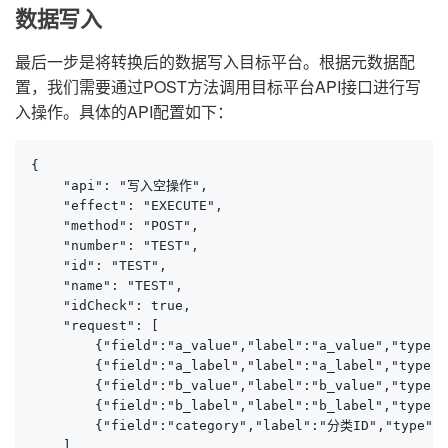
数据写入
最后一步是将转换后的数据写入目标平台。根据元数据配
置，我们需要通过POST方法调用目标平台API接口进行写
入操作。具体的API配置如下：
{

    "api": "写入空操作",

    "effect": "EXECUTE",

    "method": "POST",

    "number": "TEST",

    "id": "TEST",

    "name": "TEST",

    "idCheck": true,

    "request": [

        {"field":"a_value","label":"a_value","type":
        {"field":"a_label","label":"a_label","type":
        {"field":"b_value","label":"b_value","type":
        {"field":"b_label","label":"b_label","type":
        {"field":"category","label":"分类ID","type":"
    ]
