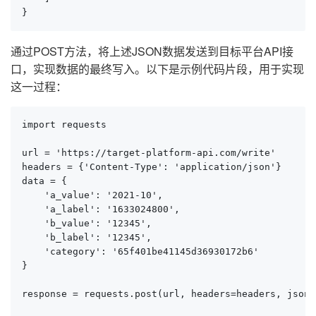
}
通过POST方法，将上述JSON数据发送到目标平台API接
口，实现数据的最终写入。以下是示例代码片段，用于实现
这一过程：
import requests

url = 'https://target-platform-api.com/write'

headers = {'Content-Type': 'application/json'}

data = {

    'a_value': '2021-10',

    'a_label': '1633024800',

    'b_value': '12345',

    'b_label': '12345',

    'category': '65f401be41145d36930172b6'

}

response = requests.post(url, headers=headers, json=d