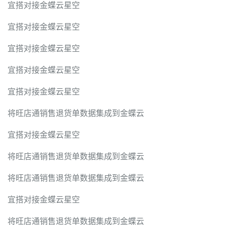
宜搭对接金蝶云星空
宜搭对接金蝶云星空
宜搭对接金蝶云星空
宜搭对接金蝶云星空
宜搭对接金蝶云星空
将旺店通销售退货单数据集成到金蝶云
宜搭对接金蝶云星空
将旺店通销售退货单数据集成到金蝶云
将旺店通销售退货单数据集成到金蝶云
宜搭对接金蝶云星空
将旺店通销售退货单数据集成到金蝶云