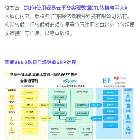
该文章
《如何使用轻易云平台实现数据ETL转换与写入》
为原创内容，版权归
广东轻亿云软件科技有限公司
所有。
欢迎转载，但转载时必须在显著位置注明文章出处（包括原
文链接）等信息，以尊重版权。
百威BEES系统与经销商ERP对接