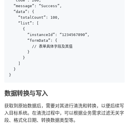
  “code”: 200,

  “message”: “Success”,

  “data”: {

    “totalCount”: 100,

    “list”: [

      {

        “instanceId”: “1234567890”,

        “formData”: {

          // 表单具体字段及其值

        }

      }

    ]

  }

}
数据转换与写入
获取到原始数据后，需要对其进行清洗和转换，以便后续写
入目标系统。在清洗过程中，可以根据业务需求过滤无关字
段、格式化日期、转换数据类型等。